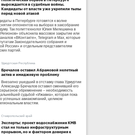
вырождается в судебные войны.
Кандидаты от власти уже укрепили тылы
перед новой атакой
идаты в Петербурге готовятся к волне
 снятии оппонентов на выборах в заксобрание
осдуму. Так политтехнолог Юлия Милешкина в
 Регионов» объяснила массовое закрытие или
аналов «ВКонтакте», Telegram и Max, которые
утатам Законодательного собрания и
ой России» и отдельным представителям
ских партий.
Удмуртская Республика
Бречалов оставил Абрамовой нелетный
актив и имиджевую проблему
Внезапно ушедший в отставку глава Удмуртии
Александр Бречалов оставил сменившей его
 серьезное обременение – необходимость
дальнейшей судьбой «Ижавиа», которая пока
ло успешных авиакомпаний, целиком
егиональным властям.
Ставропольский край
Эксперты: проект водоснабжения КМВ
стал не только инфраструктурным
прорывом, но и фактором доверия к