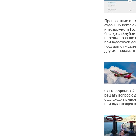
Провластные канд
судебных исков о
и, возможно, в Г
беседе с «Клубом
переименование к
принадлежали деп
Госдумы от «Един
других парламент
Ольге Абрамовой
решать вопрос с 
еще входит в чис
принадлежащих р