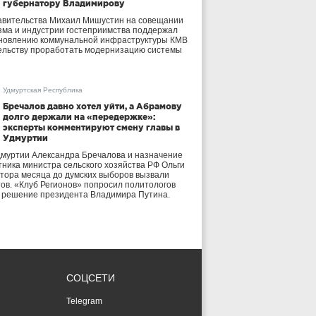
губернатору Владимирову
авительства Михаил Мишустин на совещании
зма и индустрии гостеприимства поддержал
бновлению коммунальной инфраструктуры КМВ
ельству проработать модернизацию системы
Удмуртская Республика
Бречалов давно хотел уйти, а Абрамову
долго держали на «передержке»:
эксперты комментируют смену главы в
Удмуртии
дмуртии Александра Бречалова и назначение
тника министра сельского хозяйства РФ Ольги
тора месяца до думских выборов вызвали
тов. «Клуб Регионов» попросил политологов
е решение президента Владимира Путина.
СОЦСЕТИ
Telegram