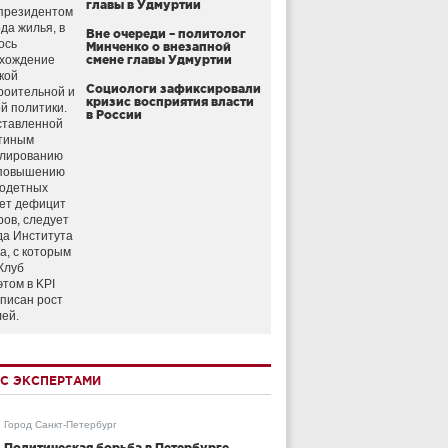
главы в Удмуртии
президентом
да жилья, в
Вне очереди – политолог
ось
Минченко о внезапной
схождение
смене главы Удмуртии
кой
Социологи зафиксировали
роительной и
кризис восприятия власти
й политики.
в России
ставленной
тиным
улированию
 повышению
годетных
ет дефицит
ров, следует
да Института
а, с которым
Клуб
этом в KPI
аписан рост
лей.
С ЭКСПЕРТАМИ
Город Санкт-Петербург
Политическая борьба в Петербурге