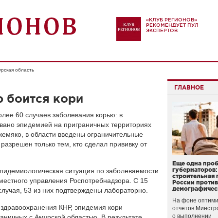
«КЛУБ РЕГИОНОВ»
РЕКОМЕНДУЕТ ПУЛ
ЭКСПЕРТОВ
рская область
ГЛАВНОЕ
 боится кори
олее 60 случаев заболевания корью: в
звано эпидемией на приграничных территориях
жемяко, в области введены ограничительные
 разрешен только тем, кто сделал прививку от
Еще одна про
губернаторов:
эпидемиологическая ситуация по заболеваемости
строительная 
местного управления Роспотребнадзора. С 15
России проти
демографичес
случая, 53 из них подтверждены лабораторно.
На фоне оптими
 здравоохранения КНР, эпидемия кори
отчетов Минстр
о выполнении
аничных с Амурской областью. В результате