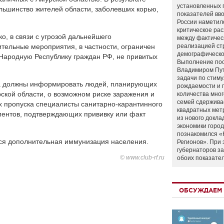
установленных 
льшинство жителей области, заболевших корью,
показателей вво
России наметил
критическое ра
, в связи с угрозой дальнейшего
между фактичес
тельные мероприятия, в частности, ограничен
реализацией ст
демографическо
 Народную Республику граждан РФ, не привитых
Выполнение по
Владимиром Пу
задачи по стим
ва должны информировать людей, планирующих
рождаемости и
рской области, о возможном риске заражения и
количества мно
семей сдержива
х пропуска специалисты санитарно-карантинного
квадратных мет
ментов, подтверждающих прививку или факт
из нового докла
экономики город
познакомился «
тся дополнительная иммунизация населения.
Регионов». При 
губернаторов з
© www.club-rf.ru
обоих показате
ОБСУЖДАЕМ 