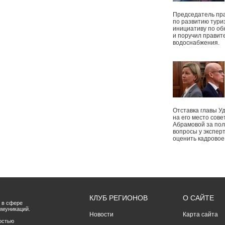
Председатель пр
по развитию тури
инициативу по о
и поручил правит
водоснабжения.
Отставка главы У
на его место сове
Абрамовой за пол
вопросы у экспер
оценить кадрово
КЛУБ РЕГИОНОВ
О САЙТЕ
 в сфере
ммуникаций.
Новости
Карта сайта
остью