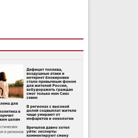
Дефицит топлива,
воздушные атаки и
интернет блокировки
стали привычным фоном
для жителей России,
взбудоражить граждан
смог только мем Сикс
севен
блема для
В регионах с высокой
долей соцвыплат жители
политика в
чаще умирают от
воречит
инфарктов и онкологии
ким целям
стических
Бречалов давно хотел
уйти: эксперты
оя и регионов
комментируют смену