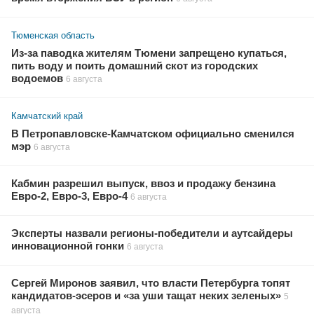
Тюменская область
Из-за паводка жителям Тюмени запрещено купаться,
пить воду и поить домашний скот из городских
водоемов
6 августа
Камчатский край
В Петропавловске-Камчатском официально сменился
мэр
6 августа
Кабмин разрешил выпуск, ввоз и продажу бензина
Евро-2, Евро-3, Евро-4
6 августа
Эксперты назвали регионы-победители и аутсайдеры
инновационной гонки
6 августа
Сергей Миронов заявил, что власти Петербурга топят
кандидатов-эсеров и «за уши тащат неких зеленых»
5
августа