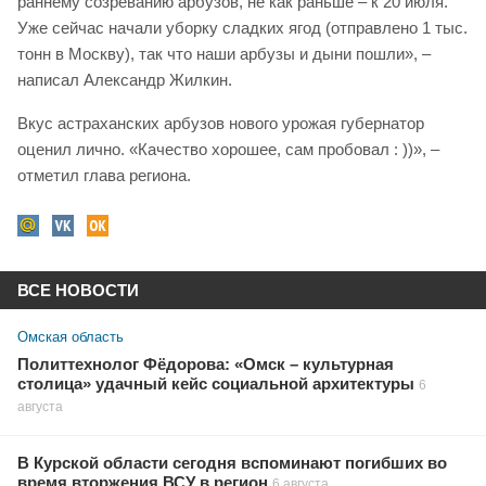
раннему созреванию арбузов, не как раньше – к 20 июля.
Уже сейчас начали уборку сладких ягод (отправлено 1 тыс.
тонн в Москву), так что наши арбузы и дыни пошли», –
написал Александр Жилкин.
Вкус астраханских арбузов нового урожая губернатор
оценил лично. «Качество хорошее, сам пробовал : ))», –
отметил глава региона.
ВСЕ НОВОСТИ
Омская область
Политтехнолог Фёдорова: «Омск – культурная
столица» удачный кейс социальной архитектуры
6
августа
В Курской области сегодня вспоминают погибших во
время вторжения ВСУ в регион
6 августа