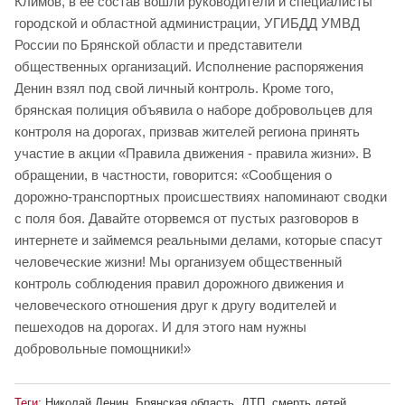
Климов, в ее состав вошли руководители и специалисты
городской и областной администрации, УГИБДД УМВД
России по Брянской области и представители
общественных организаций. Исполнение распоряжения
Денин взял под свой личный контроль. Кроме того,
брянская полиция объявила о наборе добровольцев для
контроля на дорогах, призвав жителей региона принять
участие в акции «Правила движения - правила жизни». В
обращении, в частности, говорится: «Сообщения о
дорожно-транспортных происшествиях напоминают сводки
с поля боя. Давайте оторвемся от пустых разговоров в
интернете и займемся реальными делами, которые спасут
человеческие жизни! Мы организуем общественный
контроль соблюдения правил дорожного движения и
человеческого отношения друг к другу водителей и
пешеходов на дорогах. И для этого нам нужны
добровольные помощники!»
Теги:
Николай Денин
,
Брянская область
,
ДТП
,
смерть детей