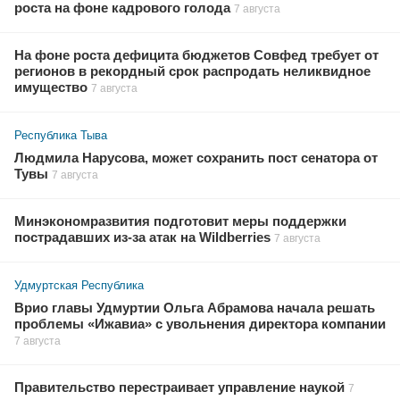
роста на фоне кадрового голода
7 августа
На фоне роста дефицита бюджетов Совфед требует от
регионов в рекордный срок распродать неликвидное
имущество
7 августа
Республика Тыва
Людмила Нарусова, может сохранить пост сенатора от
Тувы
7 августа
Минэкономразвития подготовит меры поддержки
пострадавших из-за атак на Wildberries
7 августа
Удмуртская Республика
Врио главы Удмуртии Ольга Абрамова начала решать
проблемы «Ижавиа» с увольнения директора компании
7 августа
Правительство перестраивает управление наукой
7