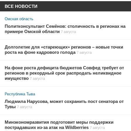
ВСЕ НОВОСТИ
Омская область
Политконсультант Семёнов: столичность в регионах на
примере Омской области
7 августа
Долголетие для «стареющих» регионов – новые точки
роста на фоне кадрового голода
7 августа
На фоне роста дефицита бюджетов Совфед требует от
регионов в рекордный срок распродать неликвидное
имущество
7 августа
Республика Тыва
Людмила Нарусова, может сохранить пост сенатора от
Тувы
7 августа
Минэкономразвития подготовит меры поддержки
пострадавших из-за атак на Wildberries
7 августа