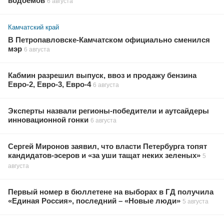
водоемов
6 августа
Камчатский край
В Петропавловске-Камчатском официально сменился
мэр
6 августа
Кабмин разрешил выпуск, ввоз и продажу бензина
Евро-2, Евро-3, Евро-4
6 августа
Эксперты назвали регионы-победители и аутсайдеры
инновационной гонки
6 августа
Сергей Миронов заявил, что власти Петербурга топят
кандидатов-эсеров и «за уши тащат неких зеленых»
5
августа
Первый номер в бюллетене на выборах в ГД получила
«Единая Россия», последний – «Новые люди»
5 августа