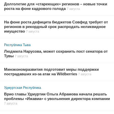
Долголетие для «стареющих» регионов – новые точки
роста на фоне кадрового голода
7 августа
На фоне роста дефицита бюджетов Совфед требует от
регионов в рекордный срок распродать неликвидное
имущество
7 августа
Республика Тыва
Людмила Нарусова, может сохранить пост сенатора от
Тувы
7 августа
Минэкономразвития подготовит меры поддержки
пострадавших из-за атак на Wildberries
7 августа
Удмуртская Республика
Врио главы Удмуртии Ольга Абрамова начала решать
проблемы «Ижавиа» с увольнения директора компании
7 августа