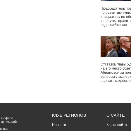
Председатель пр
по развитию тури
инициативу по о
и поручил правит
водоснабжения.
Отставка главы У
на его место сове
Абрамовой за пол
вопросы у экспер
оценить кадрово
КЛУБ РЕГИОНОВ
О САЙТЕ
 в сфере
ммуникаций.
Новости
Карта сайта
остью