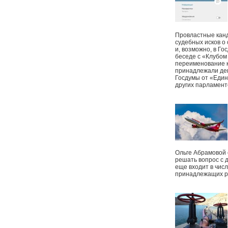
Провластные канд
судебных исков о
и, возможно, в Г
беседе с «Клубом
переименование к
принадлежали деп
Госдумы от «Един
других парламент
Ольге Абрамовой
решать вопрос с 
еще входит в чис
принадлежащих р