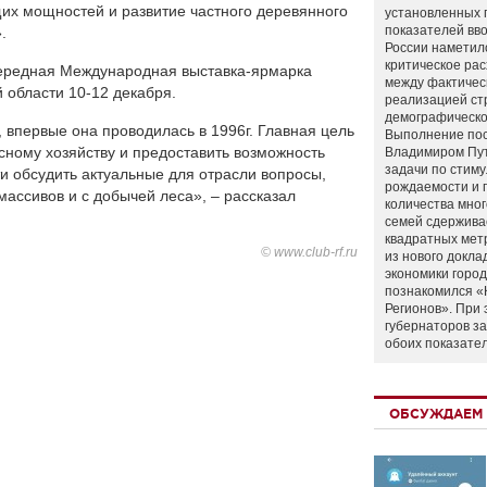
их мощностей и развитие частного деревянного
установленных 
показателей вво
.
России наметил
критическое ра
очередная Международная выставка-ярмарка
между фактичес
 области 10-12 декабря.
реализацией ст
демографическо
, впервые она проводилась в 1996г. Главная цель
Выполнение по
сному хозяйству и предоставить возможность
Владимиром Пу
задачи по стим
 обсудить актуальные для отрасли вопросы,
рождаемости и
массивов и с добычей леса», – рассказал
количества мно
семей сдержива
квадратных мет
© www.club-rf.ru
из нового докла
экономики город
познакомился «
Регионов». При 
губернаторов з
обоих показате
ОБСУЖДАЕМ 