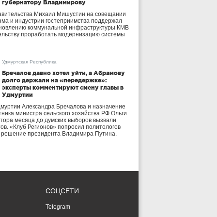
губернатору Владимирову
авительства Михаил Мишустин на совещании
зма и индустрии гостеприимства поддержал
бновлению коммунальной инфраструктуры КМВ
ельству проработать модернизацию системы
Удмуртская Республика
Бречалов давно хотел уйти, а Абрамову
долго держали на «передержке»:
эксперты комментируют смену главы в
Удмуртии
дмуртии Александра Бречалова и назначение
тника министра сельского хозяйства РФ Ольги
тора месяца до думских выборов вызвали
тов. «Клуб Регионов» попросил политологов
е решение президента Владимира Путина.
СОЦСЕТИ
Telegram