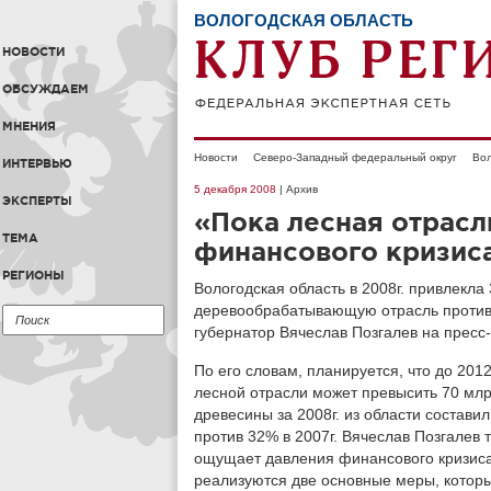
ВОЛОГОДСКАЯ ОБЛАСТЬ
НОВОСТИ
ОБСУЖДАЕМ
МНЕНИЯ
Новости
Северо-Западный федеральный округ
Вол
ИНТЕРВЬЮ
5 декабря 2008
| Архив
ЭКСПЕРТЫ
«Пока лесная отрасл
ТЕМА
финансового кризис
РЕГИОНЫ
Вологодская область в 2008г. привлекла 
деревообрабатывающую отрасль против 2
губернатор Вячеслав Позгалев на пресс
По его словам, планируется, что до 201
лесной отрасли может превысить 70 млрд
древесины за 2008г. из области состави
против 32% в 2007г. Вячеслав Позгалев 
ощущает давления финансового кризиса»
реализуются две основные меры, которы