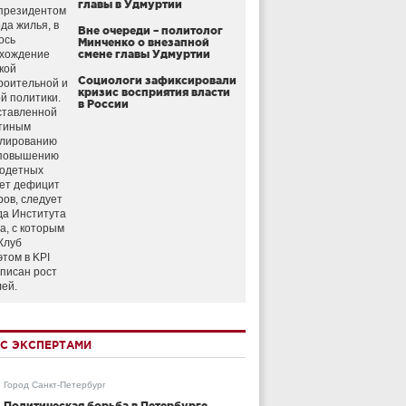
главы в Удмуртии
президентом
да жилья, в
Вне очереди – политолог
ось
Минченко о внезапной
схождение
смене главы Удмуртии
кой
Социологи зафиксировали
роительной и
кризис восприятия власти
й политики.
в России
ставленной
тиным
улированию
 повышению
годетных
ет дефицит
ров, следует
да Института
а, с которым
Клуб
этом в KPI
аписан рост
лей.
С ЭКСПЕРТАМИ
Город Санкт-Петербург
Политическая борьба в Петербурге