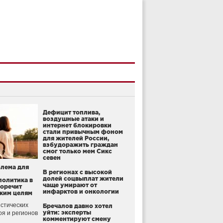
Дефицит топлива,
воздушные атаки и
интернет блокировки
стали привычным фоном
для жителей России,
взбудоражить граждан
смог только мем Сикс
севен
блема для
В регионах с высокой
долей соцвыплат жители
политика в
чаще умирают от
воречит
инфарктов и онкологии
ким целям
стических
Бречалов давно хотел
уйти: эксперты
оя и регионов
комментируют смену