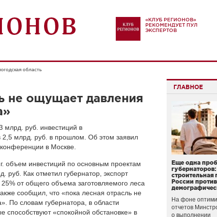
«КЛУБ РЕГИОНОВ»
РЕКОМЕНДУЕТ ПУЛ
ЭКСПЕРТОВ
огодская область
ГЛАВНОЕ
ь не ощущает давления
а»
3 млрд. руб. инвестиций в
,5 млрд. руб. в прошлом. Об этом заявил
-конференции в Москве.
Еще одна про
2г. объем инвестиций по основным проектам
губернаторов:
. руб. Как отметил губернатор, экспорт
строительная 
России проти
л 25% от общего объема заготовляемого леса
демографичес
также сообщил, что «пока лесная отрасль не
На фоне оптими
. По словам губернатора, в области
отчетов Минстр
е способствуют «спокойной обстановке» в
о выполнении