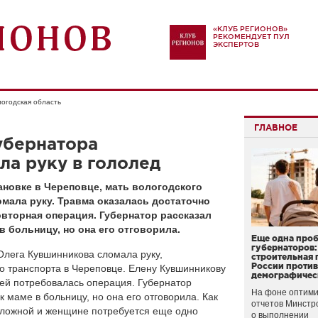
«КЛУБ РЕГИОНОВ»
РЕКОМЕНДУЕТ ПУЛ
ЭКСПЕРТОВ
огодская область
ГЛАВНОЕ
убернатора
а руку в гололед
новке в Череповце, мать вологодского
мала руку. Травма оказалась достаточно
овторная операция. Губернатор рассказал
в больницу, но она его отговорила.
Еще одна про
губернаторов:
Олега Кувшинникова сломала руку,
строительная 
России проти
го транспорта в Череповце. Елену Кувшинникову
демографичес
 ей потребовалась операция. Губернатор
На фоне оптими
к маме в больницу, но она его отговорила. Как
отчетов Минстр
 сложной и женщине потребуется еще одно
о выполнении