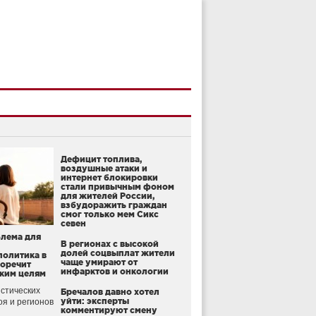
Дефицит топлива,
воздушные атаки и
интернет блокировки
стали привычным фоном
для жителей России,
взбудоражить граждан
смог только мем Сикс
севен
блема для
В регионах с высокой
долей соцвыплат жители
политика в
чаще умирают от
воречит
инфарктов и онкологии
ким целям
стических
Бречалов давно хотел
уйти: эксперты
оя и регионов
комментируют смену