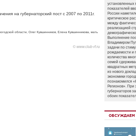
установленных 
показателей вво
чения на губернаторский пост с 2007 по 2011г.
России наметил
критическое ра
между фактичес
реализацией ст
логодской области
,
Олег Кувшинников
,
Елена Кувшинникова
,
мать
демографическо
Выполнение по
Владимиром Пу
© www.club-rf.ru
задачи по стим
рождаемости и
количества мно
семей сдержива
квадратных мет
из нового докла
экономики город
познакомился «
Регионов». При 
губернаторов з
обоих показате
ОБСУЖДАЕМ 