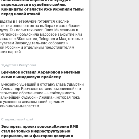
вырождается в судебные войны.
Кандидаты от власти уже укрепили тылы
перед новой атакой
идаты в Петербурге готовятся к волне
 снятии оппонентов на выборах в заксобрание
осдуму. Так политтехнолог Юлия Милешкина в
 Регионов» объяснила массовое закрытие или
аналов «ВКонтакте», Telegram и Max, которые
утатам Законодательного собрания и
ой России» и отдельным представителям
ских партий.
Удмуртская Республика
Бречалов оставил Абрамовой нелетный
актив и имиджевую проблему
Внезапно ушедший в отставку глава Удмуртии
Александр Бречалов оставил сменившей его
 серьезное обременение – необходимость
дальнейшей судьбой «Ижавиа», которая пока
ло успешных авиакомпаний, целиком
егиональным властям.
Ставропольский край
Эксперты: проект водоснабжения КМВ
стал не только инфраструктурным
прорывом, но и фактором доверия к