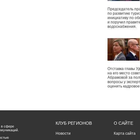
Председатель пр
по развитию тури
инициативу по о
и поручил правит
водоснабжения.
Отставка главы У
на его место сове
Абрамовой за пол
вопросы у экспер
оценить кадрово
КЛУБ РЕГИОНОВ
О САЙТЕ
 в сфере
ммуникаций.
Новости
Карта сайта
остью