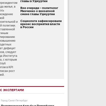
главы в Удмуртии
президентом
да жилья, в
Вне очереди – политолог
ось
Минченко о внезапной
схождение
смене главы Удмуртии
кой
Социологи зафиксировали
роительной и
кризис восприятия власти
й политики.
в России
ставленной
тиным
улированию
 повышению
годетных
ет дефицит
ров, следует
да Института
а, с которым
Клуб
этом в KPI
аписан рост
лей.
С ЭКСПЕРТАМИ
Город Санкт-Петербург
Политическая борьба в Петербурге