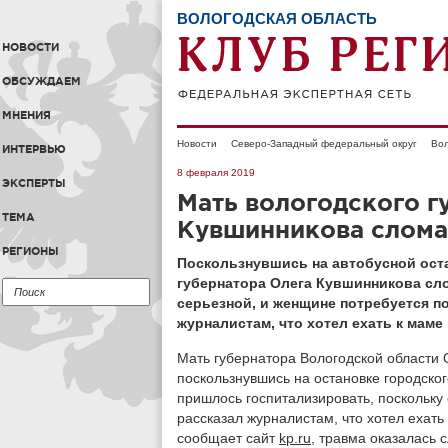
ВОЛОГОДСКАЯ ОБЛАСТЬ
НОВОСТИ
ОБСУЖДАЕМ
МНЕНИЯ
Новости
Северо-Западный федеральный округ
Вол
ИНТЕРВЬЮ
8 февраля 2019
ЭКСПЕРТЫ
Мать вологодского г
ТЕМА
Кувшинникова сломал
РЕГИОНЫ
Поскользнувшись на автобусной оста
губернатора Олега Кувшинникова сло
серьезной, и женщине потребуется п
журналистам, что хотел ехать к маме 
Мать губернатора Вологодской области 
поскользнувшись на остановке городско
пришлось госпитализировать, поскольку
рассказал журналистам, что хотел ехать 
сообщает сайт
kp.ru
, травма оказалась