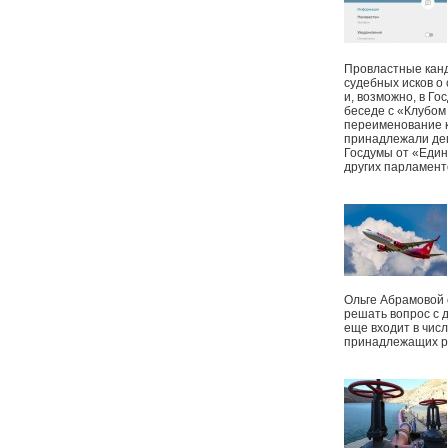
Провластные канд
судебных исков о
и, возможно, в Г
беседе с «Клубом
переименование к
принадлежали деп
Госдумы от «Един
других парламент
Ольге Абрамовой
решать вопрос с 
еще входит в чис
принадлежащих р