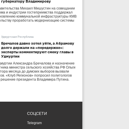
губернатору Владимирову
авительства Михаил Мишустин на совещании
зма и индустрии гостеприимства поддержал
бновлению коммунальной инфраструктуры КМВ
ельству проработать модернизацию системы
Удмуртская Республика
Бречалов давно хотел уйти, а Абрамову
долго держали на «передержке»:
эксперты комментируют смену главы в
Удмуртии
дмуртии Александра Бречалова и назначение
тника министра сельского хозяйства РФ Ольги
тора месяца до думских выборов вызвали
тов. «Клуб Регионов» попросил политологов
е решение президента Владимира Путина.
СОЦСЕТИ
Telegram