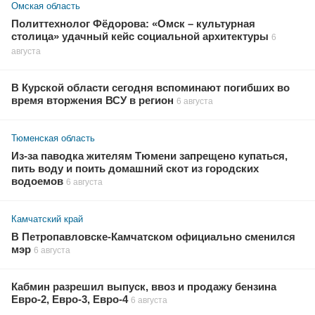
Омская область
Политтехнолог Фёдорова: «Омск – культурная
столица» удачный кейс социальной архитектуры
6
августа
В Курской области сегодня вспоминают погибших во
время вторжения ВСУ в регион
6 августа
Тюменская область
Из-за паводка жителям Тюмени запрещено купаться,
пить воду и поить домашний скот из городских
водоемов
6 августа
Камчатский край
В Петропавловске-Камчатском официально сменился
мэр
6 августа
Кабмин разрешил выпуск, ввоз и продажу бензина
Евро-2, Евро-3, Евро-4
6 августа