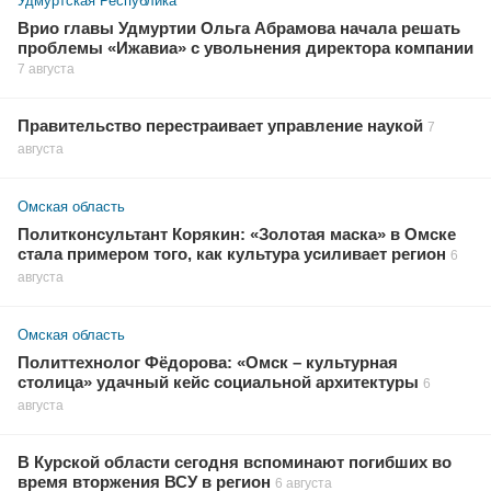
Удмуртская Республика
Врио главы Удмуртии Ольга Абрамова начала решать
проблемы «Ижавиа» с увольнения директора компании
7 августа
Правительство перестраивает управление наукой
7
августа
Омская область
Политконсультант Корякин: «Золотая маска» в Омске
стала примером того, как культура усиливает регион
6
августа
Омская область
Политтехнолог Фёдорова: «Омск – культурная
столица» удачный кейс социальной архитектуры
6
августа
В Курской области сегодня вспоминают погибших во
время вторжения ВСУ в регион
6 августа