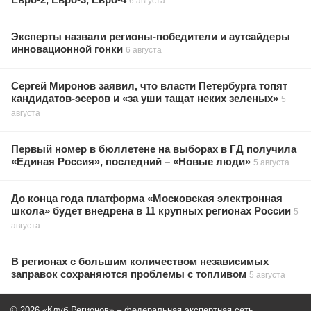
Евро-2, Евро-3, Евро-4
6 августа
Эксперты назвали регионы-победители и аутсайдеры
инновационной гонки
6 августа
Сергей Миронов заявил, что власти Петербурга топят
кандидатов-эсеров и «за уши тащат неких зеленых»
5
августа
Первый номер в бюллетене на выборах в ГД получила
«Единая Россия», последний – «Новые люди»
5 августа
До конца года платформа «Московская электронная
школа» будет внедрена в 11 крупных регионах России
5
августа
В регионах с большим количеством независимых
заправок сохраняются проблемы с топливом
5 августа
© 2026 «Клуб Регионов» – федеральная экспертная сеть.