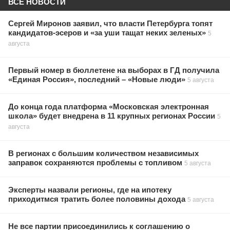
ВСЕ НОВОСТИ
Сергей Миронов заявил, что власти Петербурга топят
кандидатов-эсеров и «за уши тащат неких зеленых»
5
августа
Первый номер в бюллетене на выборах в ГД получила
«Единая Россия», последний – «Новые люди»
5 августа
До конца года платформа «Московская электронная
школа» будет внедрена в 11 крупных регионах России
5
августа
В регионах с большим количеством независимых
заправок сохраняются проблемы с топливом
5 августа
Эксперты назвали регионы, где на ипотеку
приходитмся тратить более половины дохода
5 августа
Не все партии присоединились к соглашению о