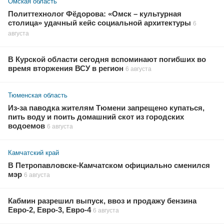
Омская область
Политтехнолог Фёдорова: «Омск – культурная
столица» удачный кейс социальной архитектуры
6
августа
В Курской области сегодня вспоминают погибших во
время вторжения ВСУ в регион
6 августа
Тюменская область
Из-за паводка жителям Тюмени запрещено купаться,
пить воду и поить домашний скот из городских
водоемов
6 августа
Камчатский край
В Петропавловске-Камчатском официально сменился
мэр
6 августа
Кабмин разрешил выпуск, ввоз и продажу бензина
Евро-2, Евро-3, Евро-4
6 августа