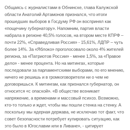
Общаясь с журналистами в Обнинске, глава Калужской
области Анатолий Артамонов признался, что итоги
прошедших выборов в Госдуму РФ он воспринял как
«пощечину губернатору». Напомним, партия власти
набрала в регионе 40,5% голосов, на втором месте КПРФ –
почти 22%, «Справедливая Россия» - 15,61%, ЛДПР – чуть
более 14%. За «Яблоко» проголосовало около 4% жителей
региона, за «Патриотов России» - менее 1,5%, за «Правое
дело» - менее процента. Но на митингах, которые
последовали за парламентскими выборами, по его мнению,
ничего не решишь и в громкоговорители ни о чем не
договоришься. К митингам, как признался губернатор, он
относится «с опаской». «В обществе возникает
напряжение, а временами и массовый психоз. Возможно,
кто-то только и ждет, чтобы мы пошли стенка на стенку. А
поскольку мы ядерная держава, не исключаю тот факт, что
совет безопасности потребует купировать ситуацию, как
это было в Югославии или в Ливане», - цитирует