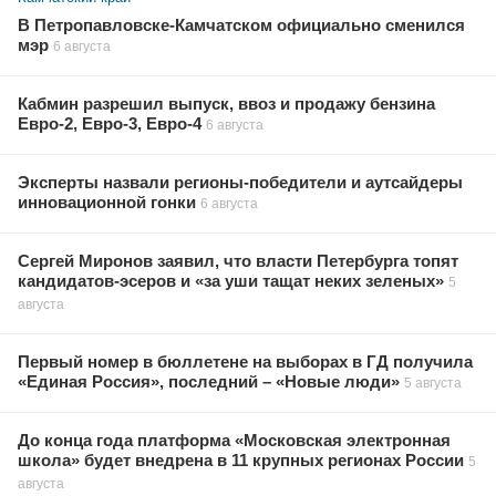
В Петропавловске-Камчатском официально сменился
мэр
6 августа
Кабмин разрешил выпуск, ввоз и продажу бензина
Евро-2, Евро-3, Евро-4
6 августа
Эксперты назвали регионы-победители и аутсайдеры
инновационной гонки
6 августа
Сергей Миронов заявил, что власти Петербурга топят
кандидатов-эсеров и «за уши тащат неких зеленых»
5
августа
Первый номер в бюллетене на выборах в ГД получила
«Единая Россия», последний – «Новые люди»
5 августа
До конца года платформа «Московская электронная
школа» будет внедрена в 11 крупных регионах России
5
августа