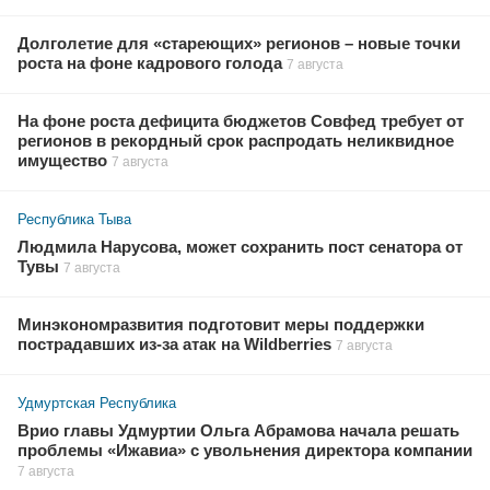
Долголетие для «стареющих» регионов – новые точки
роста на фоне кадрового голода
7 августа
На фоне роста дефицита бюджетов Совфед требует от
регионов в рекордный срок распродать неликвидное
имущество
7 августа
Республика Тыва
Людмила Нарусова, может сохранить пост сенатора от
Тувы
7 августа
Минэкономразвития подготовит меры поддержки
пострадавших из-за атак на Wildberries
7 августа
Удмуртская Республика
Врио главы Удмуртии Ольга Абрамова начала решать
проблемы «Ижавиа» с увольнения директора компании
7 августа