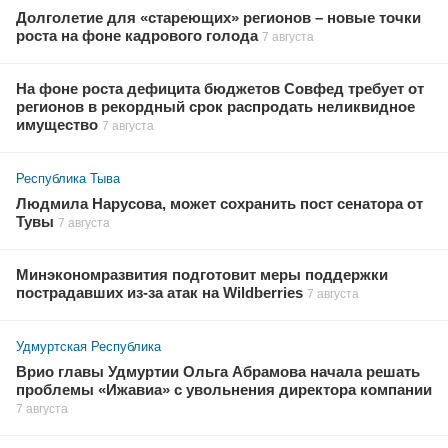
Долголетие для «стареющих» регионов – новые точки
роста на фоне кадрового голода
7 августа
На фоне роста дефицита бюджетов Совфед требует от
регионов в рекордный срок распродать неликвидное
имущество
7 августа
Республика Тыва
Людмила Нарусова, может сохранить пост сенатора от
Тувы
7 августа
Минэкономразвития подготовит меры поддержки
пострадавших из-за атак на Wildberries
7 августа
Удмуртская Республика
Врио главы Удмуртии Ольга Абрамова начала решать
проблемы «Ижавиа» с увольнения директора компании
7 августа