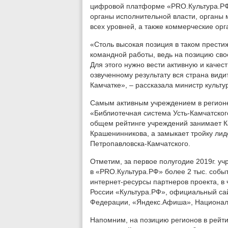
цифровой платформе «PRO.Культура.РФ
органы исполнительной власти, органы 
всех уровней, а также коммерческие орг
«Столь высокая позиция в таком престиж
командной работы, ведь на позицию сво
Для этого нужно вести активную и каче
озвученному результату вся страна види
Камчатке», – рассказала министр культу
Самым активным учреждением в регионе 
«Библиотечная система Усть-Камчатског
общем рейтинге учреждений занимает К
Крашенинникова, а замыкает тройку лид
Петропавловска-Камчатского.
Отметим, за первое полугодие 2019г. у
в «PRO.Культура.РФ» более 2 тыс. собы
интернет-ресурсы партнеров проекта, в 
России «Культура.РФ», официальный сай
Федерации, «Яндекс.Афиша», Националь
Напомним, на позицию регионов в рейт