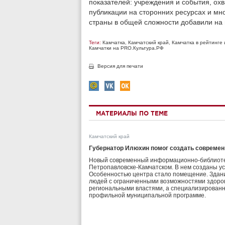
показателей: учреждения и события, охв
публикации на сторонних ресурсах и мно
страны в общей сложности добавили на 
Теги:
Камчатка
,
Камчатский край
,
Камчатка в рейтинге
Камчатки на PRO.Культура.РФ
Версия для печати
МАТЕРИАЛЫ ПО ТЕМЕ
Камчатский край
Губернатор Илюхин помог создать совреме
Новый современный информационно-библиотеч
Петропавловске-Камчатском. В нем созданы ус
Особенностью центра стало помещение. Здан
людей с ограниченными возможностями здоро
региональными властями, а специализированн
профильной муниципальной программе.