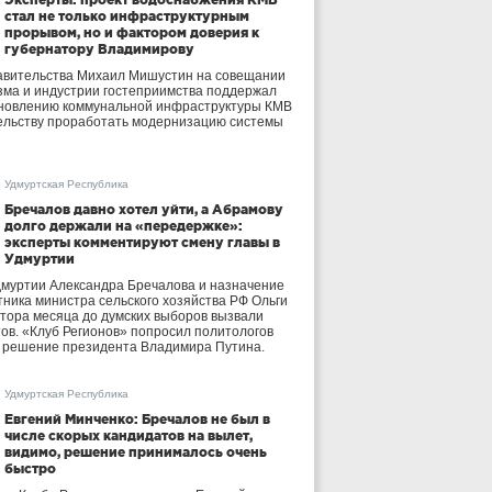
стал не только инфраструктурным
прорывом, но и фактором доверия к
губернатору Владимирову
авительства Михаил Мишустин на совещании
зма и индустрии гостеприимства поддержал
бновлению коммунальной инфраструктуры КМВ
ельству проработать модернизацию системы
Удмуртская Республика
Бречалов давно хотел уйти, а Абрамову
долго держали на «передержке»:
эксперты комментируют смену главы в
Удмуртии
дмуртии Александра Бречалова и назначение
тника министра сельского хозяйства РФ Ольги
тора месяца до думских выборов вызвали
тов. «Клуб Регионов» попросил политологов
е решение президента Владимира Путина.
Удмуртская Республика
Евгений Минченко: Бречалов не был в
числе скорых кандидатов на вылет,
видимо, решение принималось очень
быстро