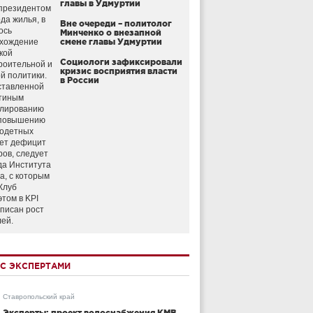
главы в Удмуртии
президентом
да жилья, в
Вне очереди – политолог
ось
Минченко о внезапной
схождение
смене главы Удмуртии
кой
Социологи зафиксировали
роительной и
кризис восприятия власти
й политики.
в России
ставленной
тиным
улированию
 повышению
годетных
ет дефицит
ров, следует
да Института
а, с которым
Клуб
этом в KPI
аписан рост
лей.
С ЭКСПЕРТАМИ
Ставропольский край
Эксперты: проект водоснабжения КМВ