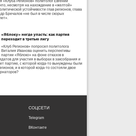
я «Клуба Регионов» политолог Евгений
 что, несмотря на нахождение в «желтой»
олитической устойчивости глав регионов, глава
др Бречалов «не был в числе скорых
лет».
«Яблоку» негде упасть: как партия
переходит в третью лигу
«Клуб Регионов» попросил политолога
Виталия Иванова оценить перспективы
партии «Яблоко» на фоне отказов в
идатов для участия в выборах в заксобрания и
дет партию, с которой когда-то вынуждены были
егионов, и в которой когда-то состояли двое
ернаторов?
СОЦСЕТИ
Telegram
ВКонтакте