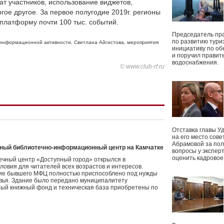
ат участников, использование виджетов,
гое другое. За первое полугодие 2019г. регионы
платформу почти 100 тыс. событий.
Председатель пр
по развитию тури
 информационной активности
,
Светлана Айгистова
,
мероприятия
инициативу по о
и поручил правит
водоснабжения.
© www.club-rf.ru
Отставка главы У
на его место сове
Абрамовой за пол
нный библиотечно-информационный центр на Камчатке
вопросы у экспер
оценить кадрово
ный центр «Доступный город» открылся в
ловия для читателей всех возрастов и интересов.
ие бывшего МФЦ полностью приспособлено под нужды
вья. Здание было передано муниципалитету
ый книжный фонд и техническая база приобретены по