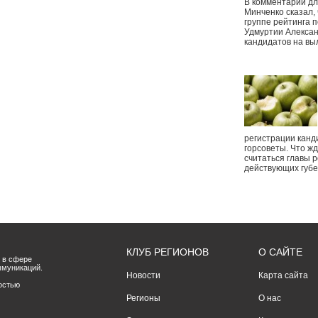
В комментарии дл
Минченко сказал,
группе рейтинга п
Удмуртии Алексан
кандидатов на вы
регистрации канд
горсоветы. Что ж
считаться главы р
действующих губ
КЛУБ РЕГИОНОВ
О САЙТЕ
 в сфере
ммуникаций.
Новости
Карта сайта
остью
Регионы
О нас