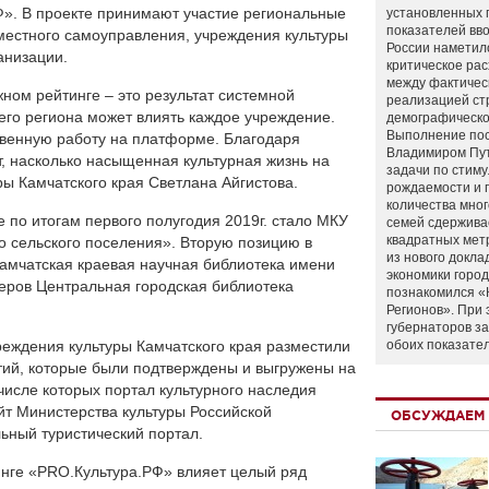
». В проекте принимают участие региональные
установленных 
показателей вво
местного самоуправления, учреждения культуры
России наметил
анизации.
критическое ра
между фактичес
ном рейтинге – это результат системной
реализацией ст
его региона может влиять каждое учреждение.
демографическо
Выполнение по
ственную работу на платформе. Благодаря
Владимиром Пу
т, насколько насыщенная культурная жизнь на
задачи по стим
ры Камчатского края Светлана Айгистова.
рождаемости и
количества мно
по итогам первого полугодия 2019г. стало МКУ
семей сдержива
квадратных мет
о сельского поселения». Вторую позицию в
из нового докла
амчатская краевая научная библиотека имени
экономики город
еров Центральная городская библиотека
познакомился «
Регионов». При 
губернаторов з
чреждения культуры Камчатского края разместили
обоих показате
тий, которые были подтверждены и выгружены на
числе которых портал культурного наследия
т Министерства культуры Российской
ОБСУЖДАЕМ 
ный туристический портал.
инге «PRO.Культура.РФ» влияет целый ряд