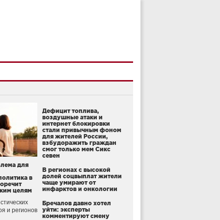
Дефицит топлива,
воздушные атаки и
интернет блокировки
стали привычным фоном
для жителей России,
взбудоражить граждан
смог только мем Сикс
севен
блема для
В регионах с высокой
долей соцвыплат жители
политика в
чаще умирают от
воречит
инфарктов и онкологии
ким целям
стических
Бречалов давно хотел
уйти: эксперты
оя и регионов
комментируют смену