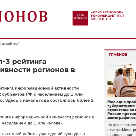
«КЛУБ РЕГИОНОВ»
РЕКОМЕНДУЕТ ПУЛ
ЭКСПЕРТОВ
чатский край
ГЛАВНОЕ
п-3 рейтинга
ивности регионов в
йтинга информационной активности
2 субъектов РФ с населением до 1 млн
о. Здесь с начала года состоялось более 2
Еще одна про
губернаторов:
строительная 
России проти
тинга
информационной активности регионов в
демографичес
с населением до 1 млн человек.
На фоне оптими
отчетов Минстр
показателей работы учреждений культуры в
о выполнении