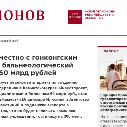
«КЛУБ РЕГИОНОВ»
РЕКОМЕНДУЕТ ПУЛ
ЭКСПЕРТОВ
чатский край
ГЛАВНОЕ
местно с гонконгским
т бальнеологический
60 млрд рублей
ирует реализовать проект по созданию
деревня» в Камчатском крае. Инвестпроект,
иалистами в более чем 60 млрд руб., стал
Еще одна про
ы Камчатки Владимира Илюхина и Агентства
губернаторов:
строительная 
вестиций и поддержке экспорта с
России проти
демографичес
ся, что он будет включать комплекс
ных учреждений, гостиницу на 300 мест,
На фоне оптими
отчетов Минстр
о выполнении