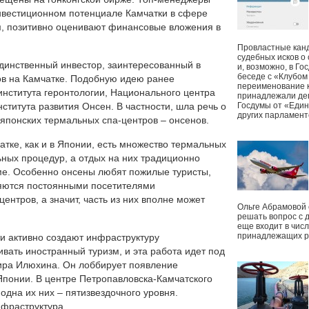
вестиционном потенциале Камчатки в сфере
м, позитивно оценивают финансовые вложения в
Провластные канд
судебных исков о
единственный инвестор, заинтересованный в
и, возможно, в Г
беседе с «Клубом
ов на Камчатке. Подобную идею ранее
переименование к
института геронтологии, Национального центра
принадлежали деп
нститута развития Онсен. В частности, шла речь о
Госдумы от «Един
других парламент
японских термальных спа-центров – онсенов.
тке, как и в Японии, есть множество термальных
ьных процедур, а отдых на них традиционно
ме. Особенно онсены любят пожилые туристы,
ляются постоянными посетителями
ентров, а значит, часть из них вполне может
Ольге Абрамовой
решать вопрос с 
еще входит в чис
принадлежащих р
ти активно создают инфраструктуру
ивать иностранный туризм, и эта работа идет под
ира Илюхина. Он лоббирует появление
 Японии. В центре Петропавловска-Камчатского
одна их них – пятизвездочного уровня.
нфраструктура.