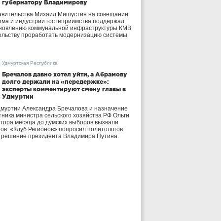
губернатору Владимирову
авительства Михаил Мишустин на совещании
зма и индустрии гостеприимства поддержал
бновлению коммунальной инфраструктуры КМВ
ельству проработать модернизацию системы
Удмуртская Республика
Бречалов давно хотел уйти, а Абрамову
долго держали на «передержке»:
эксперты комментируют смену главы в
Удмуртии
дмуртии Александра Бречалова и назначение
тника министра сельского хозяйства РФ Ольги
тора месяца до думских выборов вызвали
тов. «Клуб Регионов» попросил политологов
е решение президента Владимира Путина.