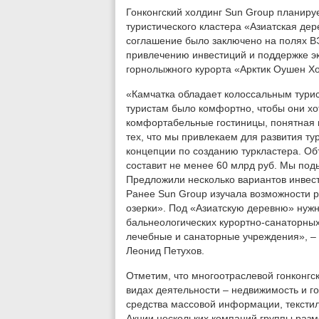
Гонконгский холдинг Sun Group планиру
туристического кластера «Азиатская де
соглашение было заключено на полях В
привлечению инвестиций и поддержке э
горнолыжного курорта «Арктик Оушен Хо
«Камчатка обладает колоссальным турис
туристам было комфортно, чтобы они хо
комфортабельные гостиницы, понятная и
тех, что мы привлекаем для развития ту
концепции по созданию туркластера. О
составит не менее 60 млрд руб. Мы под
Предложили несколько вариантов инвест
Ранее Sun Group изучала возможности 
озерки». Под «Азиатскую деревню» нужно
бальнеологических курортно-санаторных
лечебные и санаторные учреждения», – 
Леонид Петухов.
Отметим, что многоотраслевой гонконгс
видах деятельности – недвижимость и г
средства массовой информации, тексти
Акции нескольких компаний группы раз