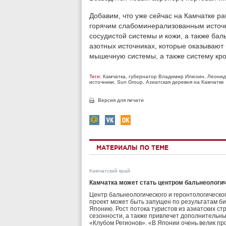
Добавим, что уже сейчас на Камчатке ра
горячим слабоминерализованным источн
сосудистой системы и кожи, а также ба
азотных источниках, которые оказывают 
мышечную системы, а также систему кр
Теги:
Камчатка
,
губернатор Владимир Илюхин
,
Леонид
источники
,
Sun Group
,
Азиатская деревня на Камчатке
Версия для печати
МАТЕРИАЛЫ ПО ТЕМЕ
Камчатский край
Камчатка может стать центром бальнеологич
Центр бальнеологического и геронтологическо
проект может быть запущен по результатам би
Японию. Рост потока туристов из азиатских с
сезонности, а также привлечет дополнительны
«Клубом Регионов». «В Японии очень велик п