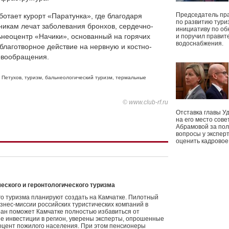
Председатель пр
ботает курорт «Паратунка», где благодаря
по развитию тури
икам лечат заболевания бронхов, сердечно-
инициативу по о
льнеоцентр «Начики», основанный на горячих
и поручил правит
водоснабжения.
благотворное действие на нервную и костно-
овообращения.
 Петухов
,
туризм
,
бальнеологический туризм
,
термальные
© www.club-rf.ru
Отставка главы У
на его место сове
Абрамовой за пол
вопросы у экспер
оценить кадрово
еского и геронтологического туризма
го туризма планируют создать на Камчатке. Пилотный
знес-миссии российских туристических компаний в
тран поможет Камчатке полностью избавиться от
е инвестиции в регион, уверены эксперты, опрошенные
роцент пожилого населения. При этом пенсионеры