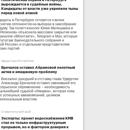
вырождается в судебные войны.
Кандидаты от власти уже укрепили тылы
перед новой атакой
идаты в Петербурге готовятся к волне
 снятии оппонентов на выборах в заксобрание
осдуму. Так политтехнолог Юлия Милешкина в
 Регионов» объяснила массовое закрытие или
аналов «ВКонтакте», Telegram и Max, которые
утатам Законодательного собрания и
ой России» и отдельным представителям
ских партий.
Удмуртская Республика
Бречалов оставил Абрамовой нелетный
актив и имиджевую проблему
Внезапно ушедший в отставку глава Удмуртии
Александр Бречалов оставил сменившей его
 серьезное обременение – необходимость
дальнейшей судьбой «Ижавиа», которая пока
ло успешных авиакомпаний, целиком
егиональным властям.
Ставропольский край
Эксперты: проект водоснабжения КМВ
стал не только инфраструктурным
прорывом, но и фактором доверия к