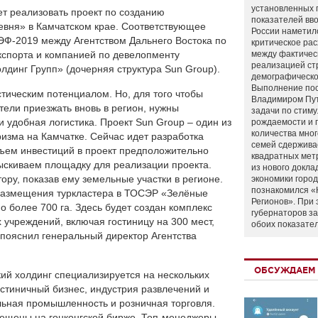
установленных 
ет реализовать проект по созданию
показателей вво
ревня» в Камчатском крае. Соответствующее
России наметил
ЭФ-2019 между Агентством Дальнего Востока по
критическое ра
кспорта и компанией по девелопменту
между фактичес
реализацией ст
лдинг Групп» (дочерняя структура Sun Group).
демографическо
Выполнение по
тическим потенциалом. Но, для того чтобы
Владимиром Пу
тели приезжать вновь в регион, нужны
задачи по стим
 удобная логистика. Проект Sun Group – один из
рождаемости и
количества мно
ризма на Камчатке. Сейчас идет разработка
семей сдержива
бъем инвестиций в проект предположительно
квадратных мет
ыскиваем площадку для реализации проекта.
из нового докла
ору, показав ему земельные участки в регионе.
экономики город
познакомился «
размещения туркластера в ТОСЭР «Зелёные
Регионов». При 
 более 700 га. Здесь будет создан комплекс
губернаторов з
 учреждений, включая гостиницу на 300 мест,
обоих показате
пояснил генеральный директор Агентства
ОБСУЖДАЕМ 
кий холдинг специализируется на нескольких
остиничный бизнес, индустрия развлечений и
льная промышленность и розничная торговля.
мещены на гонконгской бирже. Топ-менеджеры