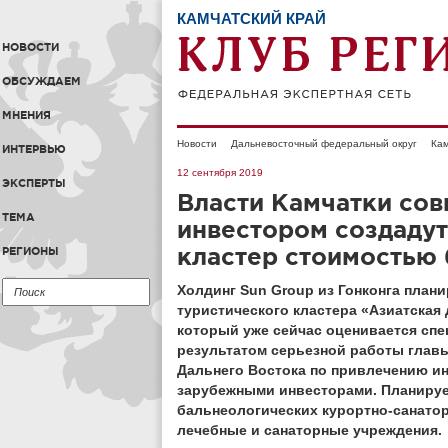
КАМЧАТСКИЙ КРАЙ
НОВОСТИ
ОБСУЖДАЕМ
МНЕНИЯ
Новости
Дальневосточный федеральный округ
Кам
ИНТЕРВЬЮ
12 сентября 2019
ЭКСПЕРТЫ
Власти Камчатки сов
ТЕМА
инвестором создаду
кластер стоимостью 
РЕГИОНЫ
Холдинг Sun Group из Гонконга план
туристического кластера «Азиатская 
который уже сейчас оценивается спец
результатом серьезной работы глав
Дальнего Востока по привлечению ин
зарубежными инвесторами. Планирует
бальнеологических курортно-санатор
лечебные и санаторные учреждения.