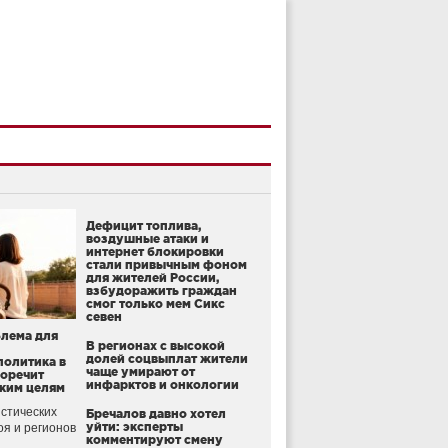
Дефицит топлива,
воздушные атаки и
интернет блокировки
стали привычным фоном
для жителей России,
взбудоражить граждан
смог только мем Сикс
севен
блема для
В регионах с высокой
долей соцвыплат жители
политика в
чаще умирают от
воречит
инфарктов и онкологии
ким целям
стических
Бречалов давно хотел
уйти: эксперты
оя и регионов
комментируют смену