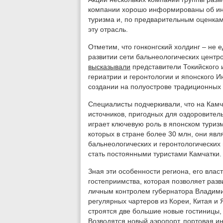
компании хорошо информированы об ин
туризма и, по предварительным оценка
эту отрасль.
Отметим, что гонконгский холдинг – не 
развитии сети бальнеологических центр
высказывали
представители Токийского 
гериатрии и геронтологии и японского И
создании на полуострове традиционных 
Специалисты подчеркивали, что на Камча
источников, пригодных для оздоровител
играет ключевую роль в японском туриз
которых в стране более 30 млн, они яв
бальнеологических и геронтологических ц
стать постоянными туристами Камчатки.
Зная эти особенности региона, его влас
гостеприимства, которая позволяет разв
личным контролем губернатора Владим
регулярных чартеров из Кореи, Китая и
строятся две большие новые гостиницы, 
Возводятся новый аэропорт, портовая и