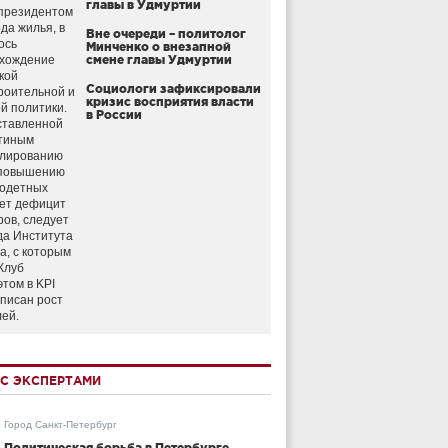
главы в Удмуртии
президентом
да жилья, в
Вне очереди – политолог
ось
Минченко о внезапной
схождение
смене главы Удмуртии
кой
Социологи зафиксировали
роительной и
кризис восприятия власти
й политики.
в России
ставленной
тиным
улированию
 повышению
годетных
ет дефицит
ров, следует
да Института
а, с которым
Клуб
этом в KPI
аписан рост
лей.
С ЭКСПЕРТАМИ
Город Санкт-Петербург
Политическая борьба в Петербурге