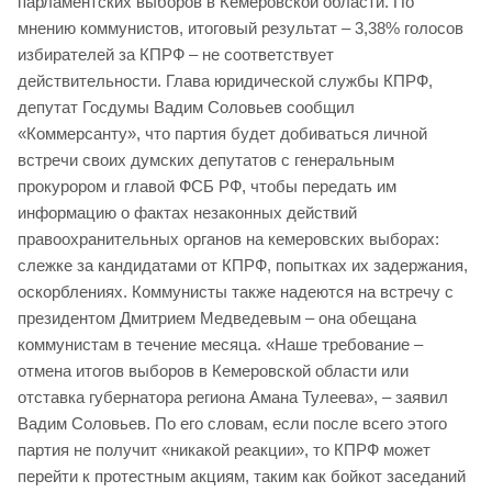
парламентских выборов в Кемеровской области. По
мнению коммунистов, итоговый результат – 3,38% голосов
избирателей за КПРФ – не соответствует
действительности. Глава юридической службы КПРФ,
депутат Госдумы Вадим Соловьев сообщил
«Коммерсанту», что партия будет добиваться личной
встречи своих думских депутатов c генеральным
прокурором и главой ФСБ РФ, чтобы передать им
информацию о фактах незаконных действий
правоохранительных органов на кемеровских выборах:
слежке за кандидатами от КПРФ, попытках их задержания,
оскорблениях. Коммунисты также надеются на встречу с
президентом Дмитрием Медведевым – она обещана
коммунистам в течение месяца. «Наше требование –
отмена итогов выборов в Кемеровской области или
отставка губернатора региона Амана Тулеева», – заявил
Вадим Соловьев. По его словам, если после всего этого
партия не получит «никакой реакции», то КПРФ может
перейти к протестным акциям, таким как бойкот заседаний