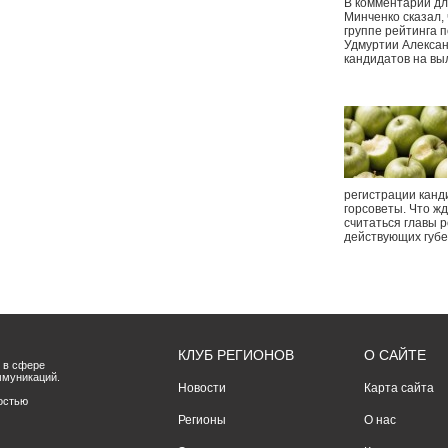
В комментарии дл
Минченко сказал,
группе рейтинга п
Удмуртии Алексан
кандидатов на вы
регистрации канд
горсоветы. Что ж
считаться главы р
действующих губ
КЛУБ РЕГИОНОВ
О САЙТЕ
 в сфере
ммуникаций.
Новости
Карта сайта
остью
Регионы
О нас