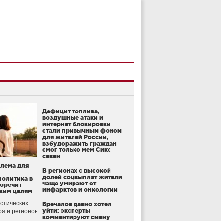
Дефицит топлива,
воздушные атаки и
интернет блокировки
стали привычным фоном
для жителей России,
взбудоражить граждан
смог только мем Сикс
севен
блема для
В регионах с высокой
долей соцвыплат жители
политика в
чаще умирают от
воречит
инфарктов и онкологии
ким целям
стических
Бречалов давно хотел
уйти: эксперты
оя и регионов
комментируют смену