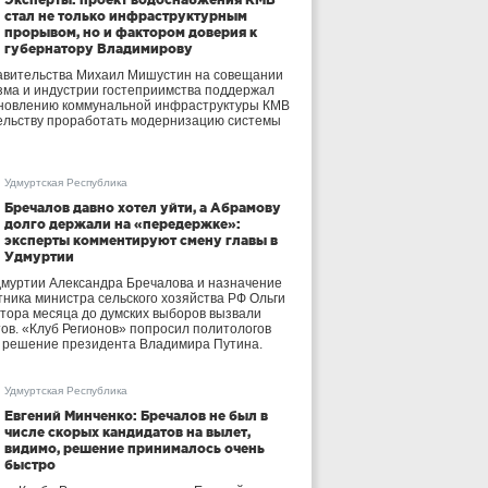
стал не только инфраструктурным
прорывом, но и фактором доверия к
губернатору Владимирову
авительства Михаил Мишустин на совещании
зма и индустрии гостеприимства поддержал
бновлению коммунальной инфраструктуры КМВ
ельству проработать модернизацию системы
Удмуртская Республика
Бречалов давно хотел уйти, а Абрамову
долго держали на «передержке»:
эксперты комментируют смену главы в
Удмуртии
дмуртии Александра Бречалова и назначение
тника министра сельского хозяйства РФ Ольги
тора месяца до думских выборов вызвали
тов. «Клуб Регионов» попросил политологов
е решение президента Владимира Путина.
Удмуртская Республика
Евгений Минченко: Бречалов не был в
числе скорых кандидатов на вылет,
видимо, решение принималось очень
быстро