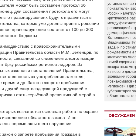
установленных 
ушителя может быть составлен протокол об
показателей вво
конец, для составления протокола его могут
России наметил
олы о правонарушениях будут отправляться в
критическое ра
ительства, которые уже должны принять решение
между фактичес
реализацией ст
анное правонарушение составит от 100 до 300
демографическо
в местные бюджеты.
Выполнение по
Владимиром Пу
взаимодействию с правоохранительными
задачи по стим
ации Правительства области М.М. Зеленцов, по
рождаемости и
количества мно
ности, связанной со снижением алкоголизации
семей сдержива
пятёрку российских регионов-лидеров. За
квадратных мет
ьных законов и постановлений Правительства,
из нового докла
ветственность за употребление алкоголя,
экономики город
познакомился «
е время и др. Закон о запрете пребывания
Регионов». При 
м и другой спиртосодержащей продукцией с
губернаторов з
призван стать серьёзной превентивной мерой в
обоих показате
 которых возлагается основная работа по охране
ОБСУЖДАЕМ 
к исполнению областного закона. И не
влены первые акты о его нарушении.
 закон о запрете пребывания граждан в