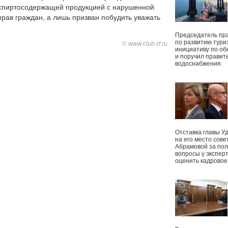
 спиртосодержащей продукцией с нарушенной
рав граждан, а лишь призван побудить уважать
Председатель пр
по развитию тури
© www.club-rf.ru
инициативу по о
и поручил правит
водоснабжения.
Отставка главы У
на его место сове
Абрамовой за пол
вопросы у экспер
оценить кадрово