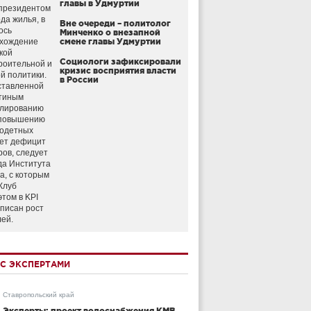
главы в Удмуртии
президентом
да жилья, в
Вне очереди – политолог
ось
Минченко о внезапной
схождение
смене главы Удмуртии
кой
Социологи зафиксировали
роительной и
кризис восприятия власти
й политики.
в России
ставленной
тиным
улированию
 повышению
годетных
ет дефицит
ров, следует
да Института
а, с которым
Клуб
этом в KPI
аписан рост
лей.
С ЭКСПЕРТАМИ
Ставропольский край
Эксперты: проект водоснабжения КМВ