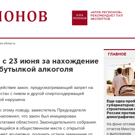
«КЛУБ РЕГИОНОВ»
РЕКОМЕНДУЕТ ПУЛ
ЭКСПЕРТОВ
ая область
ГЛАВНОЕ
 с 23 июня за нахождение
 бутылкой алкоголя
 действие закон, предусматривающий запрет на
стах с пивом и другой спиртосодержащей
рой нарушена.
Еще одна про
губернаторов:
строительная 
 этому поводу, заместитель Председателя
России проти
 напомнил, что закон был инициирован
демографичес
татами областного Законодательного собрания.
На фоне оптими
дящийся в общественном месте с открытой
отчетов Минстр
жет, во-первых, получить устное замечание от
о выполнении