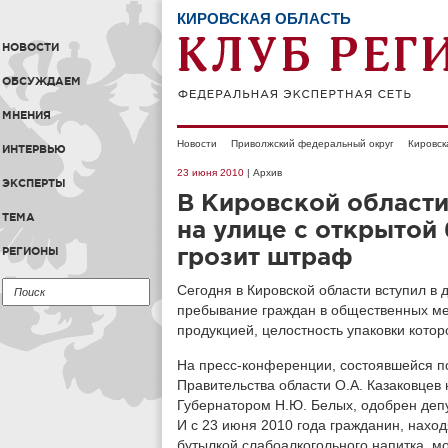
КИРОВСКАЯ ОБЛАСТЬ
НОВОСТИ
ОБСУЖДАЕМ
МНЕНИЯ
Новости
Приволжский федеральный округ
Кировск
ИНТЕРВЬЮ
23 июня 2010
| Архив
ЭКСПЕРТЫ
В Кировской области
ТЕМА
на улице с открытой
грозит штраф
РЕГИОНЫ
Сегодня в Кировской области вступил в
пребывание граждан в общественных ме
продукцией, целостность упаковки кото
На пресс-конференции, состоявшейся по
Правительства области О.А. Казаковцев
Губернатором Н.Ю. Белых, одобрен депу
И с 23 июня 2010 года гражданин, нахо
бутылкой слабоалкогольного напитка, мо