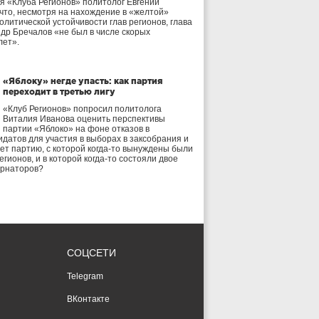
я «Клуба Регионов» политолог Евгений
 что, несмотря на нахождение в «желтой»
олитической устойчивости глав регионов, глава
др Бречалов «не был в числе скорых
лет».
«Яблоку» негде упасть: как партия
переходит в третью лигу
«Клуб Регионов» попросил политолога
Виталия Иванова оценить перспективы
партии «Яблоко» на фоне отказов в
идатов для участия в выборах в заксобрания и
дет партию, с которой когда-то вынуждены были
егионов, и в которой когда-то состояли двое
ернаторов?
СОЦСЕТИ
Telegram
ВКонтакте