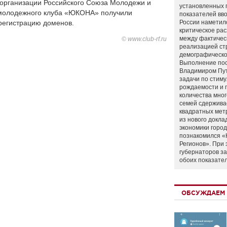
 организации Российского Союза Молодежи и
установленных 
 молодежного клуба «ЮКОНА» получили
показателей вво
регистрацию доменов.
России наметил
критическое ра
между фактичес
© www.club-rf.ru
реализацией ст
демографическо
Выполнение по
Владимиром Пу
задачи по стим
рождаемости и
количества мно
семей сдержива
квадратных мет
из нового докла
экономики город
познакомился «
Регионов». При 
губернаторов з
обоих показате
ОБСУЖДАЕМ 