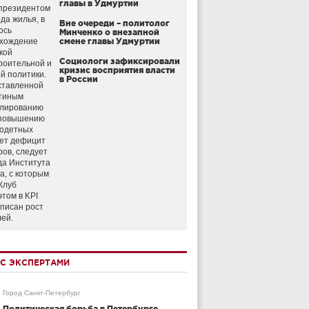
главы в Удмуртии
президентом
да жилья, в
Вне очереди – политолог
ось
Минченко о внезапной
схождение
смене главы Удмуртии
кой
Социологи зафиксировали
роительной и
кризис восприятия власти
й политики.
в России
ставленной
тиным
улированию
 повышению
годетных
ет дефицит
ров, следует
да Института
а, с которым
Клуб
этом в KPI
аписан рост
лей.
С ЭКСПЕРТАМИ
Город Санкт-Петербург
Политическая борьба в Петербурге