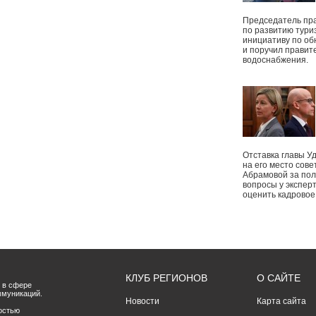
Председатель пр
по развитию тури
инициативу по о
и поручил правит
водоснабжения.
Отставка главы У
на его место сове
Абрамовой за пол
вопросы у экспер
оценить кадрово
КЛУБ РЕГИОНОВ
О САЙТЕ
 в сфере
ммуникаций.
Новости
Карта сайта
остью