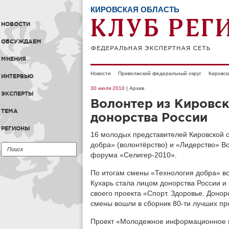
КИРОВСКАЯ ОБЛАСТЬ
НОВОСТИ
ОБСУЖДАЕМ
МНЕНИЯ
Новости
Приволжский федеральный округ
Кировск
ИНТЕРВЬЮ
30 июля 2010
| Архив
ЭКСПЕРТЫ
Волонтер из Кировск
ТЕМА
донорства России
РЕГИОНЫ
16 молодых представителей Кировской о
добра» (волонтёрство) и «Лидерство» В
форума «Селигер-2010».
По итогам смены «Технология добра» во
Кухарь стала лицом донорства России и
своего проекта «Спорт. Здоровье. Донорс
смены вошли в сборник 80-ти лучших пр
Проект «Молодежное информационное пр