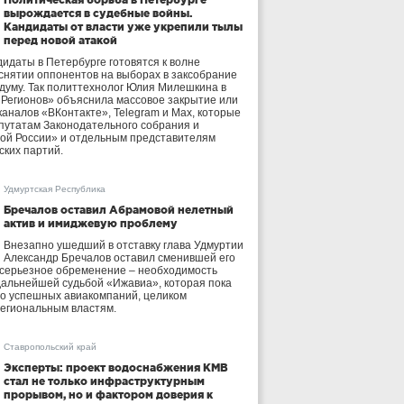
вырождается в судебные войны.
Кандидаты от власти уже укрепили тылы
перед новой атакой
идаты в Петербурге готовятся к волне
 снятии оппонентов на выборах в заксобрание
осдуму. Так политтехнолог Юлия Милешкина в
 Регионов» объяснила массовое закрытие или
аналов «ВКонтакте», Telegram и Max, которые
утатам Законодательного собрания и
ой России» и отдельным представителям
ских партий.
Удмуртская Республика
Бречалов оставил Абрамовой нелетный
актив и имиджевую проблему
Внезапно ушедший в отставку глава Удмуртии
Александр Бречалов оставил сменившей его
 серьезное обременение – необходимость
дальнейшей судьбой «Ижавиа», которая пока
ло успешных авиакомпаний, целиком
егиональным властям.
Ставропольский край
Эксперты: проект водоснабжения КМВ
стал не только инфраструктурным
прорывом, но и фактором доверия к