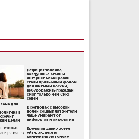
Дефицит топлива,
воздушные атаки и
интернет блокировки
стали привычным фоном
для жителей России,
взбудоражить граждан
смог только мем Сикс
севен
блема для
В регионах с высокой
долей соцвыплат жители
политика в
чаще умирают от
воречит
инфарктов и онкологии
ким целям
стических
Бречалов давно хотел
уйти: эксперты
оя и регионов
комментируют смену