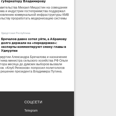
губернатору Владимирову
авительства Михаил Мишустин на совещании
зма и индустрии гостеприимства поддержал
бновлению коммунальной инфраструктуры КМВ
ельству проработать модернизацию системы
Удмуртская Республика
Бречалов давно хотел уйти, а Абрамову
долго держали на «передержке»:
эксперты комментируют смену главы в
Удмуртии
дмуртии Александра Бречалова и назначение
тника министра сельского хозяйства РФ Ольги
тора месяца до думских выборов вызвали
тов. «Клуб Регионов» попросил политологов
е решение президента Владимира Путина.
СОЦСЕТИ
Telegram