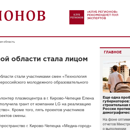
«КЛУБ РЕГИОНОВ»
РЕКОМЕНДУЕТ ПУЛ
ЭКСПЕРТОВ
ая область
ГЛАВНОЕ
ой области стала лицом
бласти стали участниками смен «Технология
сероссийского молодежного образовательного
Еще одна про
лонтер плазмоцентра в г. Кирово-Чепецке Елена
губернаторов:
 получила грант от компании LG на реализацию
строительная 
России проти
тво». Кроме того, пять проектов участников
демографичес
оектов смены.
На фоне оптими
отчетов Минстр
остранство г. Кирово-Чепецка «Медиа-город»
о выполнении