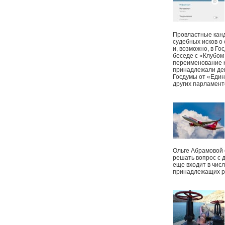
Провластные канд
судебных исков о
и, возможно, в Г
беседе с «Клубом
переименование к
принадлежали деп
Госдумы от «Един
других парламент
Ольге Абрамовой
решать вопрос с 
еще входит в чис
принадлежащих р