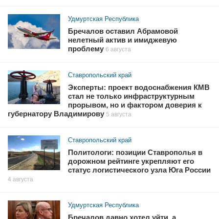
Удмуртская Республика
Бречалов оставил Абрамовой
нелетный актив и имиджевую
проблему
6 августа
Ставропольский край
Эксперты: проект водоснабжения КМВ
стал не только инфраструктурным
прорывом, но и фактором доверия к
губернатору Владимирову
5 августа
Ставропольский край
Политологи: позиции Ставрополья в
дорожном рейтинге укрепляют его
статус логистического узла Юга России
4 августа
Удмуртская Республика
Бречалов давно хотел уйти, а