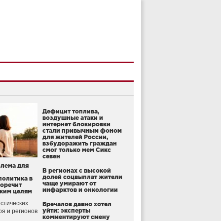
Дефицит топлива,
воздушные атаки и
интернет блокировки
стали привычным фоном
для жителей России,
взбудоражить граждан
смог только мем Сикс
севен
блема для
В регионах с высокой
долей соцвыплат жители
политика в
чаще умирают от
воречит
инфарктов и онкологии
ким целям
стических
Бречалов давно хотел
уйти: эксперты
оя и регионов
комментируют смену