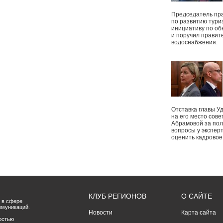
Председатель пр
по развитию тури
инициативу по о
и поручил правит
водоснабжения.
Отставка главы У
на его место сове
Абрамовой за пол
вопросы у экспер
оценить кадрово
КЛУБ РЕГИОНОВ
О САЙТЕ
 в сфере
ммуникаций.
Новости
Карта сайта
остью