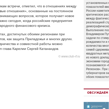
установленных 
кам встречи, отметил, что в отношениях между
показателей вво
вые отношения», основанные на постоянном
России наметил
критическое ра
зникающих вопросов, которое получает новое
между фактичес
ажно сегодня, когда российские предприятия
реализацией ст
родного финансового кризиса.
демографическо
Выполнение по
атах, достигнутых обоими регионами при
Владимиром Пу
задачи по стим
ов, как защита Приладожья и многих других.
рождаемости и
удничества и совместной работы можно
количества мно
л глава Карелии Сергей Катанандов.
семей сдержива
квадратных мет
© www.club-rf.ru
из нового докла
экономики город
познакомился «
Регионов». При 
губернаторов з
обоих показате
ОБСУЖДАЕМ 