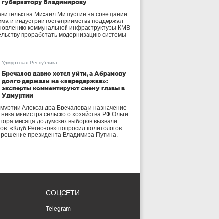
губернатору Владимирову
авительства Михаил Мишустин на совещании
зма и индустрии гостеприимства поддержал
бновлению коммунальной инфраструктуры КМВ
ельству проработать модернизацию системы
Удмуртская Республика
Бречалов давно хотел уйти, а Абрамову
долго держали на «передержке»:
эксперты комментируют смену главы в
Удмуртии
дмуртии Александра Бречалова и назначение
тника министра сельского хозяйства РФ Ольги
тора месяца до думских выборов вызвали
тов. «Клуб Регионов» попросил политологов
е решение президента Владимира Путина.
СОЦСЕТИ
Telegram