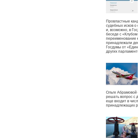
Провластные канд
судебных исков о
и, возможно, в Г
беседе с «Клубом
переименование к
принадлежали деп
Госдумы от «Един
других парламент
Ольге Абрамовой
решать вопрос с 
еще входит в чис
принадлежащих р