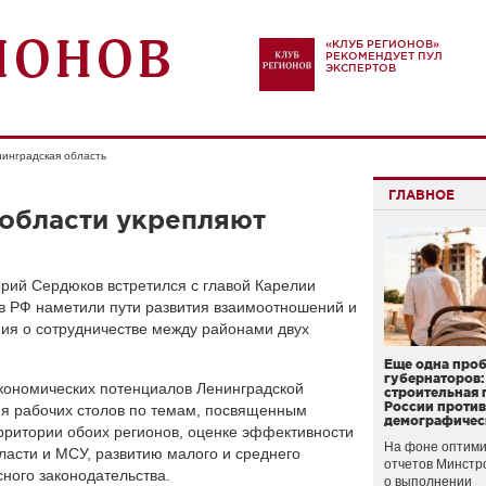
«КЛУБ РЕГИОНОВ»
РЕКОМЕНДУЕТ ПУЛ
ЭКСПЕРТОВ
инградская область
ГЛАВНОЕ
нобласти укрепляют
рий Сердюков встретился с главой Карелии
в РФ наметили пути развития взаимоотношений и
ия о сотрудничестве между районами двух
Еще одна про
губернаторов:
экономических потенциалов Ленинградской
строительная 
России проти
ия рабочих столов по темам, посвященным
демографичес
рритории обоих регионов, оценке эффективности
На фоне оптими
ласти и МСУ, развитию малого и среднего
отчетов Минстр
ного законодательства.
о выполнении