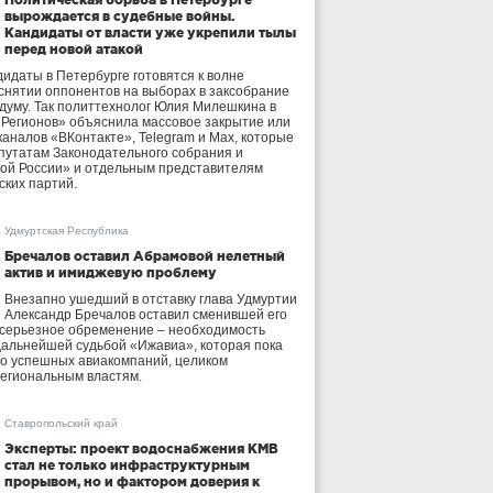
вырождается в судебные войны.
Кандидаты от власти уже укрепили тылы
перед новой атакой
идаты в Петербурге готовятся к волне
 снятии оппонентов на выборах в заксобрание
осдуму. Так политтехнолог Юлия Милешкина в
 Регионов» объяснила массовое закрытие или
аналов «ВКонтакте», Telegram и Max, которые
утатам Законодательного собрания и
ой России» и отдельным представителям
ских партий.
Удмуртская Республика
Бречалов оставил Абрамовой нелетный
актив и имиджевую проблему
Внезапно ушедший в отставку глава Удмуртии
Александр Бречалов оставил сменившей его
 серьезное обременение – необходимость
дальнейшей судьбой «Ижавиа», которая пока
ло успешных авиакомпаний, целиком
егиональным властям.
Ставропольский край
Эксперты: проект водоснабжения КМВ
стал не только инфраструктурным
прорывом, но и фактором доверия к