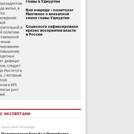
главы в Удмуртии
президентом
да жилья, в
Вне очереди – политолог
ось
Минченко о внезапной
схождение
смене главы Удмуртии
кой
Социологи зафиксировали
роительной и
кризис восприятия власти
й политики.
в России
ставленной
тиным
улированию
 повышению
годетных
ет дефицит
ров, следует
да Института
а, с которым
Клуб
этом в KPI
аписан рост
лей.
С ЭКСПЕРТАМИ
Город Санкт-Петербург
Политическая борьба в Петербурге