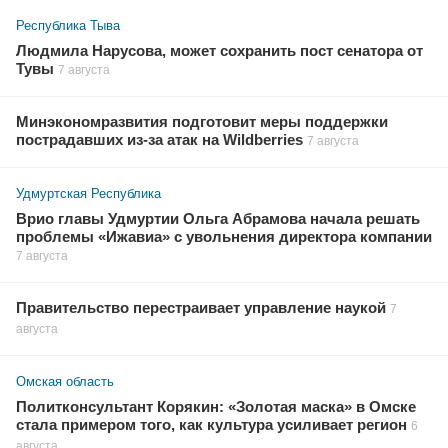
Республика Тыва
Людмила Нарусова, может сохранить пост сенатора от
Тувы
7 августа
Минэкономразвития подготовит меры поддержки
пострадавших из-за атак на Wildberries
7 августа
Удмуртская Республика
Врио главы Удмуртии Ольга Абрамова начала решать
проблемы «Ижавиа» с увольнения директора компании
7 августа
Правительство перестраивает управление наукой
7
августа
Омская область
Политконсультант Корякин: «Золотая маска» в Омске
стала примером того, как культура усиливает регион
6
августа