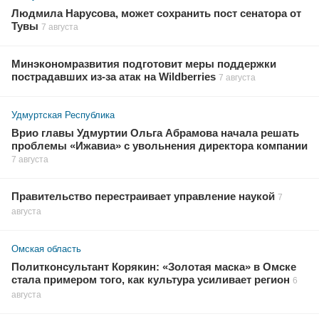
Людмила Нарусова, может сохранить пост сенатора от
Тувы
7 августа
Минэкономразвития подготовит меры поддержки
пострадавших из-за атак на Wildberries
7 августа
Удмуртская Республика
Врио главы Удмуртии Ольга Абрамова начала решать
проблемы «Ижавиа» с увольнения директора компании
7 августа
Правительство перестраивает управление наукой
7
августа
Омская область
Политконсультант Корякин: «Золотая маска» в Омске
стала примером того, как культура усиливает регион
6
августа