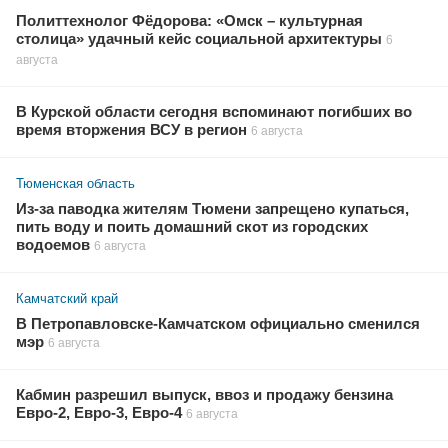
Политтехнолог Фёдорова: «Омск – культурная
столица» удачный кейс социальной архитектуры
6
августа
В Курской области сегодня вспоминают погибших во
время вторжения ВСУ в регион
6 августа
Тюменская область
Из-за паводка жителям Тюмени запрещено купаться,
пить воду и поить домашний скот из городских
водоемов
6 августа
Камчатский край
В Петропавловске-Камчатском официально сменился
мэр
6 августа
Кабмин разрешил выпуск, ввоз и продажу бензина
Евро-2, Евро-3, Евро-4
6 августа