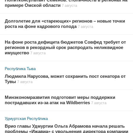
Политконсультант Семёнов: столичность в регионах на
примере Омской области
7 августа
Долголетие для «стареющих» регионов – новые точки
роста на фоне кадрового голода
7 августа
На фоне роста дефицита бюджетов Совфед требует от
регионов в рекордный срок распродать неликвидное
имущество
7 августа
Республика Тыва
Людмила Нарусова, может сохранить пост сенатора от
Тувы
7 августа
Минэкономразвития подготовит меры поддержки
пострадавших из-за атак на Wildberries
7 августа
Удмуртская Республика
Врио главы Удмуртии Ольга Абрамова начала решать
проблемы «Ижавиа» с увольнения директора компании