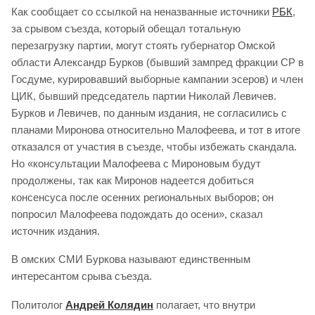
Как сообщает со ссылкой на неназванные источники
РБК
,
за срывом съезда, который обещал тотальную
перезагрузку партии, могут стоять губернатор Омской
области Александр Бурков (бывший зампред фракции СР в
Госдуме, курировавший выборные кампании эсеров) и член
ЦИК, бывший председатель партии Николай Левичев.
Бурков и Левичев, по данным издания, не согласились с
планами Миронова относительно Малофеева, и тот в итоге
отказался от участия в съезде, чтобы избежать скандала.
Но «консультации Малофеева с Мироновым будут
продолжены, так как Миронов надеется добиться
консенсуса после осенних региональных выборов; он
попросил Малофеева подождать до осени», сказал
источник издания.
В омских СМИ Буркова называют единственным
интересантом срыва съезда.
Политолог
Андрей Колядин
полагает, что внутри