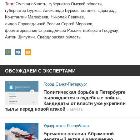
Теги:
Омская область
,
губернатор Омской области
,
губернатор Бурков
,
Александр Бурков
,
холдинг Царьград
,
Константин Малофеев
,
Николай Левичев
,
лидер Справедливой России Сергей Миронов
,
форматирование Справедливой России
,
выборы в Госдуму
,
Антон Шипулин
,
Свердловская область
ОБСУЖДАЕМ С ЭКСПЕРТАМИ
Город Санкт-Петербург
Политическая борьба в Петербурге
вырождается в судебные войны.
Кандидаты от власти уже укрепили
тылы перед новой атакой
6 августа
Удмуртская Республика
Бречалов оставил Абрамовой
нелетный актив и имиджевую