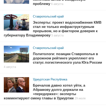
проблему
6 августа
Ставропольский край
Эксперты: проект водоснабжения КМВ
стал не только инфраструктурным
прорывом, но и фактором доверия к
губернатору Владимирову
5 августа
Ставропольский край
Политологи: позиции Ставрополья в
дорожном рейтинге укрепляют его
статус логистического узла Юга России
4 августа
Удмуртская Республика
Бречалов давно хотел уйти, а
Абрамову долго держали на
«передержке»: эксперты
комментируют смену главы в Удмуртии
29 июля