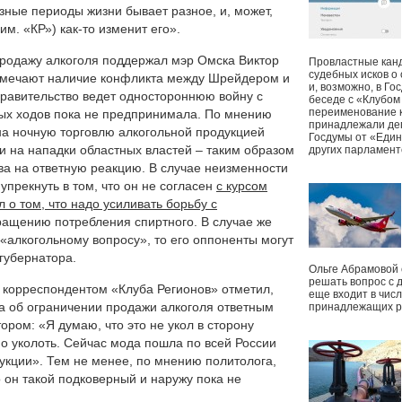
зные периоды жизни бывает разное, и, может,
м. «КР») как-то изменит его».
продажу алкоголя поддержал мэр Омска Виктор
Провластные канд
судебных исков о
отмечают наличие конфликта между Шрейдером и
и, возможно, в Г
правительство ведет одностороннюю войну с
беседе с «Клубом
переименование к
ных ходов пока не предпринимала. По мнению
принадлежали деп
на ночную торговлю алкогольной продукцией
Госдумы от «Един
 на нападки областных властей – таким образом
других парламент
а на ответную реакцию. В случае неизменности
упрекнуть в том, что он не согласен
с курсом
 о том, что надо усиливать борьбу с
ащению потребления спиртного. В случае же
«алкогольному вопросу», то его оппоненты могут
губернатора.
Ольге Абрамовой
решать вопрос с 
 корреспондентом «Клуба Регионов» отметил,
еще входит в чис
та об ограничении продажи алкоголя ответным
принадлежащих р
ором: «Я думаю, что это не укол в сторону
жно уколоть. Сейчас мода пошла по всей России
укции». Тем не менее, по мнению политолога,
 он такой подковерный и наружу пока не