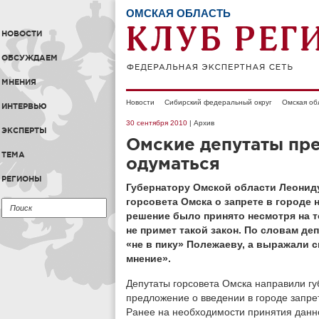
ОМСКАЯ ОБЛАСТЬ
НОВОСТИ
ОБСУЖДАЕМ
МНЕНИЯ
Новости
Сибирский федеральный округ
Омская об
ИНТЕРВЬЮ
30 сентября 2010
| Архив
ЭКСПЕРТЫ
Омские депутаты пре
ТЕМА
одуматься
РЕГИОНЫ
Губернатору Омской области Леонид
горсовета Омска о запрете в городе 
решение было принято несмотря на то
не примет такой закон. По словам д
«не в пику» Полежаеву, а выражали 
мнение».
Депутаты горсовета Омска направили г
предложение о введении в городе запре
Ранее на необходимости принятия данн