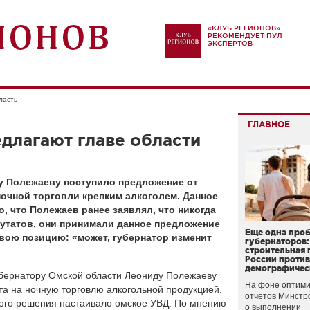
«КЛУБ РЕГИОНОВ»
РЕКОМЕНДУЕТ ПУЛ
ЭКСПЕРТОВ
ласть
ГЛАВНОЕ
длагают главе области
у Полежаеву поступило предложение от
ночной торговли крепким алкоголем. Данное
, что Полежаев ранее заявлял, что никогда
епутатов, они принимали данное предложение
Еще одна про
свою позицию: «может, губернатор изменит
губернаторов:
строительная 
России проти
демографичес
убернатору Омской области Леониду Полежаеву
На фоне оптими
та на ночную торговлю алкогольной продукцией.
отчетов Минстр
ого решения настаивало омское УВД. По мнению
о выполнении