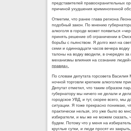
представителей правоохранительных орг
причиной ухудшения криминогенной обст
Отметим, что ранее глава региона Леон
подобный закон. По мнению губернатора
алкоголя в городе может появиться «че
принять решение об ограничении в Омск
борьбы с пьянством. Я долго жил на све
семи и одиннадцати часов вечера водку 
талоны на водку вводили, в очередях за
механизмы влияния на сознание людей»
правда».
По словам депутата горсовета Василия 
ночной торговли крепким алкоголем прин
Депутат отметил, что таким образом па
губернатору мы ничего не делали и дел
городское УВД, и тут, скорее всего, мы
ситуации. Я тоже прекрасно понимаю, ч
практически нельзя, это уже было во мн
избиратели, и мы же не можем сказать, 
будем. Потому что у меня на избирательн
круглые сутки, и люди просят их закрыть,