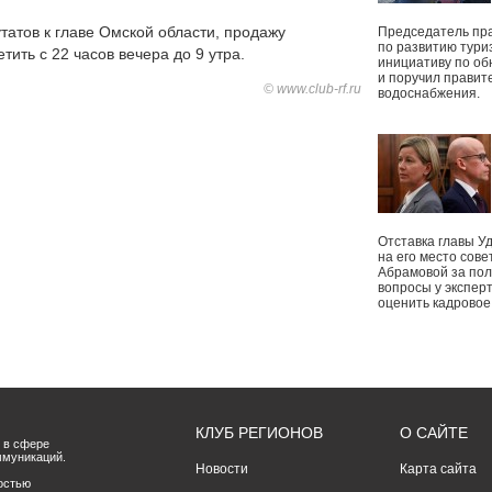
татов к главе Омской области, продажу
Председатель пр
по развитию тури
тить с 22 часов вечера до 9 утра.
инициативу по о
и поручил правит
© www.club-rf.ru
водоснабжения.
Отставка главы У
на его место сове
Абрамовой за пол
вопросы у экспер
оценить кадрово
КЛУБ РЕГИОНОВ
О САЙТЕ
 в сфере
ммуникаций.
Новости
Карта сайта
остью