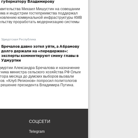
губернатору Владимирову
авительства Михаил Мишустин на совещании
зма и индустрии гостеприимства поддержал
бновлению коммунальной инфраструктуры КМВ
ельству проработать модернизацию системы
Удмуртская Республика
Бречалов давно хотел уйти, а Абрамову
долго держали на «передержке»:
эксперты комментируют смену главы в
Удмуртии
дмуртии Александра Бречалова и назначение
тника министра сельского хозяйства РФ Ольги
тора месяца до думских выборов вызвали
тов. «Клуб Регионов» попросил политологов
е решение президента Владимира Путина.
СОЦСЕТИ
Telegram