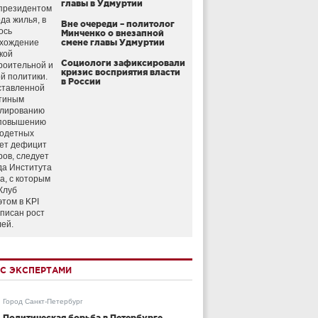
главы в Удмуртии
президентом
да жилья, в
Вне очереди – политолог
ось
Минченко о внезапной
схождение
смене главы Удмуртии
кой
Социологи зафиксировали
роительной и
кризис восприятия власти
й политики.
в России
ставленной
тиным
улированию
 повышению
годетных
ет дефицит
ров, следует
да Института
а, с которым
Клуб
этом в KPI
аписан рост
лей.
С ЭКСПЕРТАМИ
Город Санкт-Петербург
Политическая борьба в Петербурге