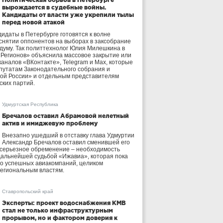
вырождается в судебные войны.
Кандидаты от власти уже укрепили тылы
перед новой атакой
идаты в Петербурге готовятся к волне
 снятии оппонентов на выборах в заксобрание
осдуму. Так политтехнолог Юлия Милешкина в
 Регионов» объяснила массовое закрытие или
аналов «ВКонтакте», Telegram и Max, которые
утатам Законодательного собрания и
ой России» и отдельным представителям
ских партий.
Удмуртская Республика
Бречалов оставил Абрамовой нелетный
актив и имиджевую проблему
Внезапно ушедший в отставку глава Удмуртии
Александр Бречалов оставил сменившей его
 серьезное обременение – необходимость
дальнейшей судьбой «Ижавиа», которая пока
ло успешных авиакомпаний, целиком
егиональным властям.
Ставропольский край
Эксперты: проект водоснабжения КМВ
стал не только инфраструктурным
прорывом, но и фактором доверия к