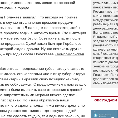
анов, именно алкоголь является основной
установленных 
показателей вво
ановки в городе.
России наметил
критическое ра
ид Полежаев заявлял, что никогда не примет
между фактичес
, в случае ограничения времени продажи
реализацией ст
рный рынок». «Я пальцем не пошевелю, чтобы
демографическо
е продажи водки в какое-то время. Это имитация
Выполнение по
Владимиром Пу
те – все это уже было. Советские власти после
задачи по стим
не продавали. Сухой закон был при Горбачеве,
рождаемости и
 которой людей давили. Нужно включать другие
количества мно
, – приводит слова Полежаева
«Комсомольская
семей сдержива
квадратных мет
из нового докла
экономики город
Мамонтова, предложение губернатору о запрете
познакомился «
ималось его коллегами «не в пику губернатору».
Регионов». При 
рламентарии выразили свою позицию: «В пику
губернаторов з
обоих показате
ать не собираемся. С предложением к нам вышло
 должны были выразить свое отношение к данной
то запретительными мерами ничего сделать
огих странах. Но к нам обратились наши
ОБСУЖДАЕМ 
что ничего сделать нельзя и мы ничего делать не
ом участке есть киоски, где торгуют водкой
 но это сделать трудно, там ведь все законно, но