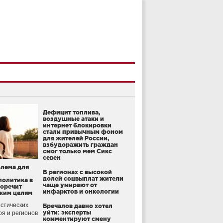
Дефицит топлива,
воздушные атаки и
интернет блокировки
стали привычным фоном
для жителей России,
взбудоражить граждан
смог только мем Сикс
севен
блема для
В регионах с высокой
долей соцвыплат жители
политика в
чаще умирают от
воречит
инфарктов и онкологии
ким целям
стических
Бречалов давно хотел
уйти: эксперты
оя и регионов
комментируют смену