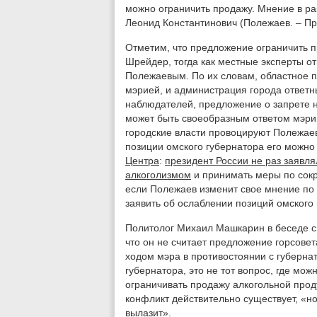
можно ограничить продажу. Мнение в ра
Леонид Константинович (Полежаев. – При
Отметим, что предложение ограничить 
Шрейдер, тогда как местные эксперты 
Полежаевым. По их словам, областное 
мэрией, и администрация города ответ
наблюдателей, предложение о запрете 
может быть своеобразным ответом мэрии
городские власти провоцируют Полежаев
позиции омского губернатора его можно 
Центра
:
президент России не раз заявлял
алкоголизмом
и принимать меры по сокр
если Полежаев изменит свое мнение по 
заявить об ослаблении позиций омского 
Политолог Михаил Машкарин в беседе с
что он не считает предложение горсове
ходом мэра в противостоянии с губернат
губернатора, это не тот вопрос, где мо
ограничивать продажу алкогольной прод
конфликт действительно существует, «но
вылазит».