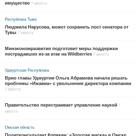
имущество
7 августа
Республика Тыва
Людмила Нарусова, может сохранить пост сенатора от
Тувы
7 августа
Минэкономразвития подготовит меры поддержки
пострадавших из-за атак на Wildberries
7 августа
Удмуртская Республика
Врио главы Удмуртии Ольга Абрамова начала решать
проблемы «Ижавиа» с увольнения директора компании
7 августа
Правительство перестраивает управление наукой
7
августа
Омская область
Политконсультант Корякин: «Золотая маска» в Омске