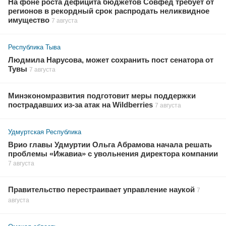
На фоне роста дефицита бюджетов Совфед требует от
регионов в рекордный срок распродать неликвидное
имущество
7 августа
Республика Тыва
Людмила Нарусова, может сохранить пост сенатора от
Тувы
7 августа
Минэкономразвития подготовит меры поддержки
пострадавших из-за атак на Wildberries
7 августа
Удмуртская Республика
Врио главы Удмуртии Ольга Абрамова начала решать
проблемы «Ижавиа» с увольнения директора компании
7 августа
Правительство перестраивает управление наукой
7
августа