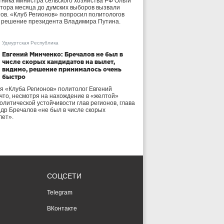
тника министра сельского хозяйства РФ Ольги
тора месяца до думских выборов вызвали
тов. «Клуб Регионов» попросил политологов
е решение президента Владимира Путина.
Удмуртская Республика
Евгений Минченко: Бречалов не был в
числе скорых кандидатов на вылет,
видимо, решение принималось очень
быстро
я «Клуба Регионов» политолог Евгений
 что, несмотря на нахождение в «желтой»
олитической устойчивости глав регионов, глава
др Бречалов «не был в числе скорых
лет».
СОЦСЕТИ
Telegram
ВКонтакте