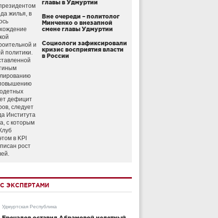
главы в Удмуртии
президентом
да жилья, в
Вне очереди – политолог
ось
Минченко о внезапной
схождение
смене главы Удмуртии
кой
Социологи зафиксировали
роительной и
кризис восприятия власти
й политики.
в России
ставленной
тиным
улированию
 повышению
годетных
ет дефицит
ров, следует
да Института
а, с которым
Клуб
этом в KPI
аписан рост
лей.
С ЭКСПЕРТАМИ
Удмуртская Республика
Бречалов оставил Абрамовой нелетный