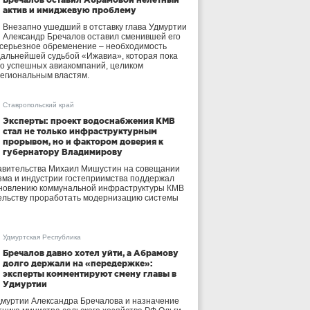
актив и имиджевую проблему
Внезапно ушедший в отставку глава Удмуртии
Александр Бречалов оставил сменившей его
 серьезное обременение – необходимость
дальнейшей судьбой «Ижавиа», которая пока
ло успешных авиакомпаний, целиком
егиональным властям.
Ставропольский край
Эксперты: проект водоснабжения КМВ
стал не только инфраструктурным
прорывом, но и фактором доверия к
губернатору Владимирову
авительства Михаил Мишустин на совещании
зма и индустрии гостеприимства поддержал
бновлению коммунальной инфраструктуры КМВ
ельству проработать модернизацию системы
Удмуртская Республика
Бречалов давно хотел уйти, а Абрамову
долго держали на «передержке»:
эксперты комментируют смену главы в
Удмуртии
дмуртии Александра Бречалова и назначение