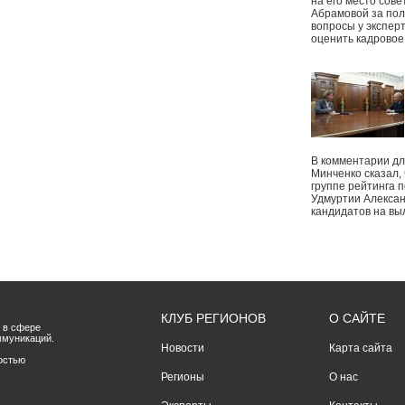
на его место сове
Абрамовой за пол
вопросы у экспер
оценить кадрово
В комментарии дл
Минченко сказал,
группе рейтинга п
Удмуртии Алексан
кандидатов на вы
КЛУБ РЕГИОНОВ
О САЙТЕ
 в сфере
ммуникаций.
Новости
Карта сайта
остью
Регионы
О нас