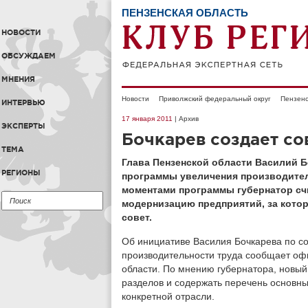
ПЕНЗЕНСКАЯ ОБЛАСТЬ
НОВОСТИ
ОБСУЖДАЕМ
МНЕНИЯ
Новости
Приволжский федеральный округ
Пензенс
ИНТЕРВЬЮ
17 января 2011
| Архив
ЭКСПЕРТЫ
Бочкарев создает со
ТЕМА
Глава Пензенской области Василий 
РЕГИОНЫ
программы увеличения производител
моментами программы губернатор счи
модернизацию предприятий, за кото
совет.
Об инициативе Василия Бочкарева по с
производительности труда сообщает оф
области. По мнению губернатора, новый
разделов и содержать перечень основн
конкретной отрасли.