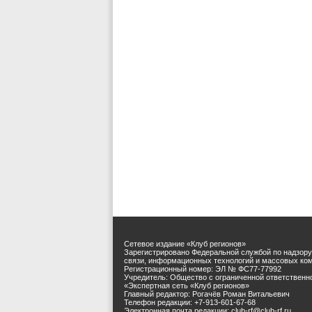
Сетевое издание «Клуб регионов»
Зарегистрировано Федеральной службой по надзору
связи, информационных технологий и массовых ко
Регистрационный номер: ЭЛ № ФС77-77992
Учредитель: Общество с ограниченной ответственн
«Экспертная сеть «Клуб регионов»
Главный редактор: Рогачёв Роман Витальевич
Телефон редакции: +7-913-601-67-68
Электронная почта редакции: club-rf@club-rf.ru