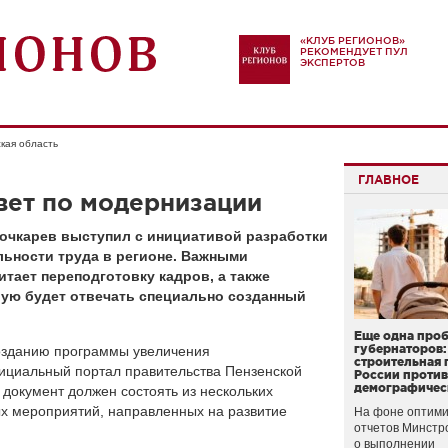
«КЛУБ РЕГИОНОВ»
РЕКОМЕНДУЕТ ПУЛ
ЭКСПЕРТОВ
кая область
ГЛАВНОЕ
вет по модернизации
Бочкарев выступил с инициативой разработки
ьности труда в регионе. Важными
тает переподготовку кадров, а также
рую будет отвечать специально созданный
Еще одна про
губернаторов:
озданию программы увеличения
строительная 
ициальный портал правительства Пензенской
России проти
демографичес
 документ должен состоять из нескольких
ых мероприятий, направленных на развитие
На фоне оптими
отчетов Минстр
о выполнении