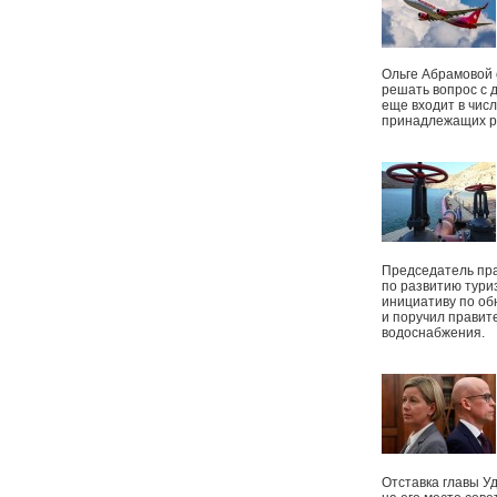
Ольге Абрамовой
решать вопрос с 
еще входит в чис
принадлежащих р
Председатель пр
по развитию тури
инициативу по о
и поручил правит
водоснабжения.
Отставка главы У