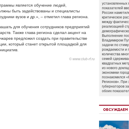
установленных 
граммы является обучение людей,
показателей вво
должны быть задействованы и специалисты
России наметил
удники вузов и др.», – отметил глава региона.
критическое ра
между фактичес
лашать для обучения сотрудников предприятий
реализацией ст
демографическо
дарств. Также глава региона сделал акцент на
Выполнение по
чкарев предложил создать при правительстве
Владимиром Пу
ции, который станет открытой площадкой для
задачи по стим
нициатив.
рождаемости и
количества мно
семей сдержива
© www.club-rf.ru
квадратных мет
из нового докла
экономики город
познакомился «
Регионов». При 
губернаторов з
обоих показате
ОБСУЖДАЕМ 