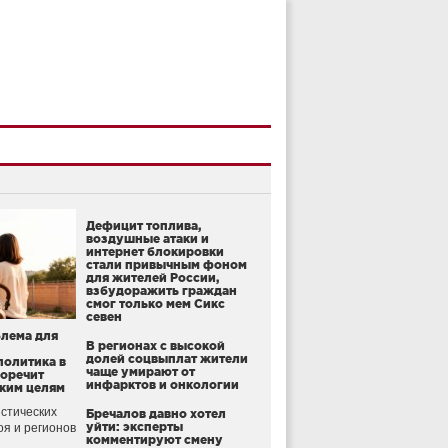
Дефицит топлива,
воздушные атаки и
интернет блокировки
стали привычным фоном
для жителей России,
взбудоражить граждан
смог только мем Сикс
севен
блема для
В регионах с высокой
долей соцвыплат жители
политика в
чаще умирают от
воречит
инфарктов и онкологии
ким целям
стических
Бречалов давно хотел
уйти: эксперты
оя и регионов
комментируют смену