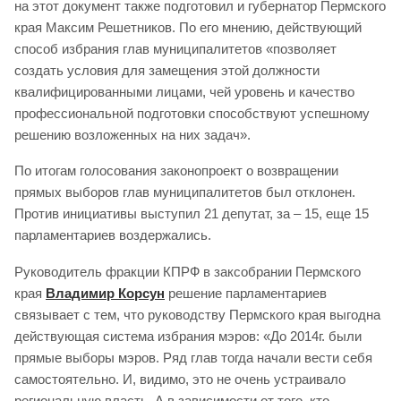
на этот документ также подготовил и губернатор Пермского
края Максим Решетников. По его мнению, действующий
способ избрания глав муниципалитетов «позволяет
создать условия для замещения этой должности
квалифицированными лицами, чей уровень и качество
профессиональной подготовки способствуют успешному
решению возложенных на них задач».
По итогам голосования законопроект о возвращении
прямых выборов глав муниципалитетов был отклонен.
Против инициативы выступил 21 депутат, за – 15, еще 15
парламентариев воздержались.
Руководитель фракции КПРФ в заксобрании Пермского
края
Владимир Корсун
решение парламентариев
связывает с тем, что руководству Пермского края выгодна
действующая система избрания мэров: «До 2014г. были
прямые выборы мэров. Ряд глав тогда начали вести себя
самостоятельно. И, видимо, это не очень устраивало
региональную власть. А в зависимости от того, кто