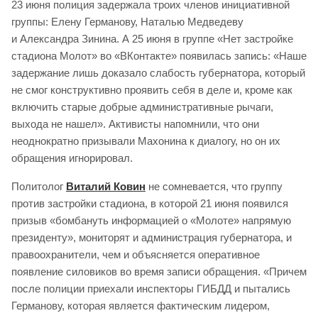
23 июня полиция задержала троих членов инициативной
группы: Елену Германову, Наталью Медведеву
и Александра Зинина. А 25 июня в группе «Нет застройке
стадиона Молот» во «ВКонтакте» появилась запись: «Наше
задержание лишь доказало слабость губернатора, который
не смог конструктивно проявить себя в деле и, кроме как
включить старые добрые административные рычаги,
выхода не нашел». Активисты напомнили, что они
неоднократно призывали Махонина к диалогу, но он их
обращения игнорировал.
Политолог
Виталий Ковин
не сомневается, что группу
против застройки стадиона, в которой 21 июня появился
призыв «бомбануть информацией о «Молоте» напрямую
президенту», мониторят и администрация губернатора, и
правоохранители, чем и объясняется оперативное
появление силовиков во время записи обращения. «Причем
после полиции приехали инспекторы ГИБДД и пытались
Германову, которая является фактическим лидером,