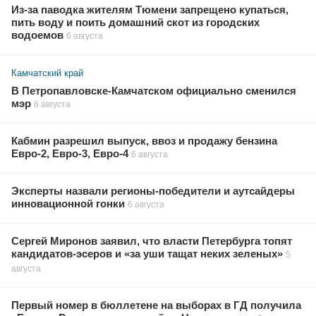
Из-за паводка жителям Тюмени запрещено купаться,
пить воду и поить домашний скот из городских
водоемов
6 августа
Камчатский край
В Петропавловске-Камчатском официально сменился
мэр
6 августа
Кабмин разрешил выпуск, ввоз и продажу бензина
Евро-2, Евро-3, Евро-4
6 августа
Эксперты назвали регионы-победители и аутсайдеры
инновационной гонки
6 августа
Сергей Миронов заявил, что власти Петербурга топят
кандидатов-эсеров и «за уши тащат неких зеленых»
5
августа
Первый номер в бюллетене на выборах в ГД получила