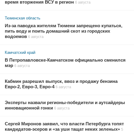
время вторжения ВСУ в регион
6 августа
Тюменская область
Из-за паводка жителям Тюмени запрещено купаться,
пить воду и поить домашний скот из городских
водоемов
6 августа
Камчатский край
В Петропавловске-Камчатском официально сменился
мэр
6 августа
Кабмин разрешил выпуск, ввоз и продажу бензина
Евро-2, Евро-3, Евро-4
6 августа
Эксперты назвали регионы-победители и аутсайдеры
инновационной гонки
6 августа
Сергей Миронов заявил, что власти Петербурга топят
кандидатов-эсеров и «за уши тащат неких зеленых»
5