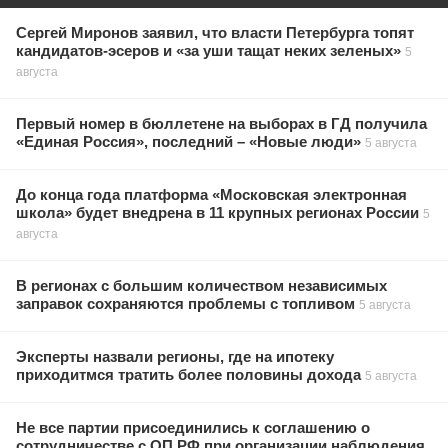
Сергей Миронов заявил, что власти Петербурга топят
кандидатов-эсеров и «за уши тащат неких зеленых»
5
августа
Первый номер в бюллетене на выборах в ГД получила
«Единая Россия», последний – «Новые люди»
5 августа
До конца года платформа «Московская электронная
школа» будет внедрена в 11 крупных регионах России
5
августа
В регионах с большим количеством независимых
заправок сохраняются проблемы с топливом
5 августа
Эксперты назвали регионы, где на ипотеку
приходитмся тратить более половины дохода
5 августа
Не все партии присоединились к соглашению о
сотрудничестве с ОП РФ при организации наблюдения