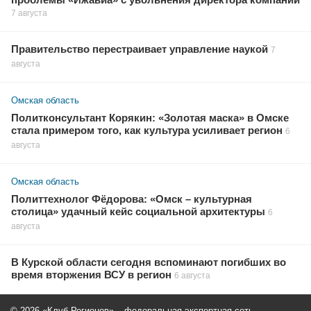
проблемы «Ижавиа» с увольнения директора компании
7 августа
Правительство перестраивает управление наукой
7
августа
Омская область
Политконсультант Корякин: «Золотая маска» в Омске
стала примером того, как культура усиливает регион
6
августа
Омская область
Политтехнолог Фёдорова: «Омск – культурная
столица» удачный кейс социальной архитектуры
6
августа
В Курской области сегодня вспоминают погибших во
время вторжения ВСУ в регион
6 августа
© 2026 «Клуб Регионов» – федеральная экспертная сеть.