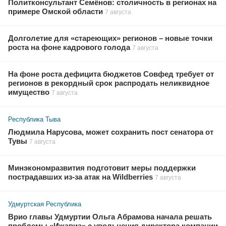
Политконсультант Семёнов: столичность в регионах на
примере Омской области
7 августа
Долголетие для «стареющих» регионов – новые точки
роста на фоне кадрового голода
7 августа
На фоне роста дефицита бюджетов Совфед требует от
регионов в рекордный срок распродать неликвидное
имущество
7 августа
Республика Тыва
Людмила Нарусова, может сохранить пост сенатора от
Тувы
7 августа
Минэкономразвития подготовит меры поддержки
пострадавших из-за атак на Wildberries
7 августа
Удмуртская Республика
Врио главы Удмуртии Ольга Абрамова начала решать