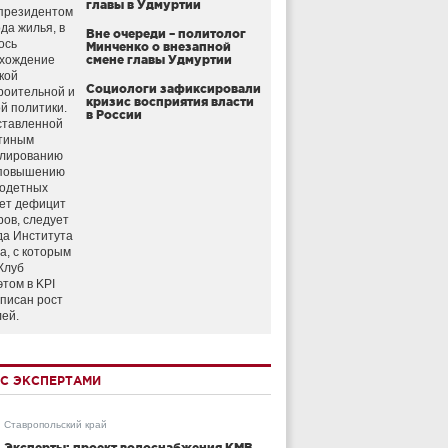
главы в Удмуртии
президентом
да жилья, в
Вне очереди – политолог
ось
Минченко о внезапной
схождение
смене главы Удмуртии
кой
Социологи зафиксировали
роительной и
кризис восприятия власти
й политики.
в России
ставленной
тиным
улированию
 повышению
годетных
ет дефицит
ров, следует
да Института
а, с которым
Клуб
этом в KPI
аписан рост
лей.
С ЭКСПЕРТАМИ
Ставропольский край
Эксперты: проект водоснабжения КМВ