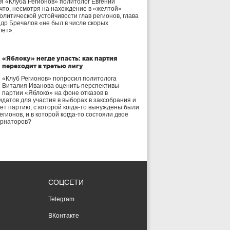
я «Клуба Регионов» политолог Евгений
 что, несмотря на нахождение в «желтой»
олитической устойчивости глав регионов, глава
др Бречалов «не был в числе скорых
лет».
«Яблоку» негде упасть: как партия
переходит в третью лигу
«Клуб Регионов» попросил политолога
Виталия Иванова оценить перспективы
партии «Яблоко» на фоне отказов в
идатов для участия в выборах в заксобрания и
дет партию, с которой когда-то вынуждены были
егионов, и в которой когда-то состояли двое
ернаторов?
СОЦСЕТИ
Telegram
ВКонтакте