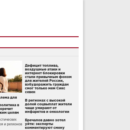
Дефицит топлива,
воздушные атаки и
интернет блокировки
стали привычным фоном
для жителей России,
взбудоражить граждан
смог только мем Сикс
севен
блема для
В регионах с высокой
долей соцвыплат жители
политика в
чаще умирают от
воречит
инфарктов и онкологии
ким целям
стических
Бречалов давно хотел
уйти: эксперты
оя и регионов
комментируют смену