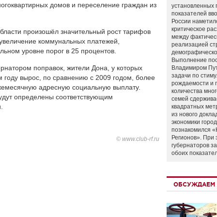
огоквартирных домов и переселение граждан из
установленных 
показателей вво
России наметил
критическое ра
 области произошёл значительный рост тарифов
между фактичес
 увеличение коммунальных платежей,
реализацией ст
ьном уровне порог в 25 процентов.
демографическо
Выполнение по
рнатором поправок, жители Дона, у которых
Владимиром Пу
задачи по стим
 году вырос, по сравнению с 2009 годом, более
рождаемости и
ежемесячную адресную социальную выплату.
количества мно
будут определены соответствующим
семей сдержива
.
квадратных мет
из нового докла
экономики город
познакомился «
Регионов». При 
© www.club-rf.ru
губернаторов з
обоих показате
ОБСУЖДАЕМ 