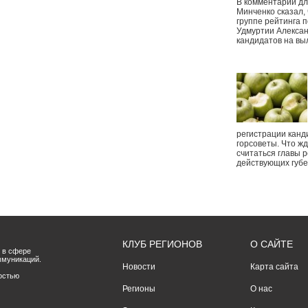
В комментарии дл
Минченко сказал,
группе рейтинга п
Удмуртии Алексан
кандидатов на вы
регистрации канд
горсоветы. Что ж
считаться главы р
действующих губ
КЛУБ РЕГИОНОВ
О САЙТЕ
 в сфере
ммуникаций.
Новости
Карта сайта
остью
Регионы
О нас