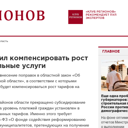
«КЛУБ РЕГИОНОВ»
РЕКОМЕНДУЕТ ПУЛ
ЭКСПЕРТОВ
бласть
ГЛАВНОЕ
ил компенсировать рост
льные услуги
внесение поправок в областной закон «Об
ой области», в соответствии с которыми
будет компенсироваться рост тарифов на
Еще одна про
губернаторов:
 районов области прекращено субсидирование
строительная 
России проти
а уровень платежей граждан установлен в
демографичес
анных тарифов. Именно этого требует
На фоне оптими
85-ФЗ «О фонде содействия реформированию
отчетов Минстр
муниципалитетов, претендующих на получение
о выполнении