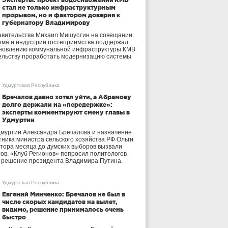
стал не только инфраструктурным
прорывом, но и фактором доверия к
губернатору Владимирову
авительства Михаил Мишустин на совещании
зма и индустрии гостеприимства поддержал
бновлению коммунальной инфраструктуры КМВ
ельству проработать модернизацию системы
Удмуртская Республика
Бречалов давно хотел уйти, а Абрамову
долго держали на «передержке»:
эксперты комментируют смену главы в
Удмуртии
дмуртии Александра Бречалова и назначение
тника министра сельского хозяйства РФ Ольги
тора месяца до думских выборов вызвали
тов. «Клуб Регионов» попросил политологов
е решение президента Владимира Путина.
Удмуртская Республика
Евгений Минченко: Бречалов не был в
числе скорых кандидатов на вылет,
видимо, решение принималось очень
быстро