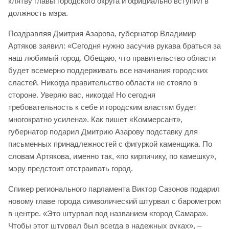
клятву главы городского округа и официально вступил в
должность мэра.
Поздравляя Дмитрия Азарова, губернатор Владимир
Артяков заявил: «Сегодня нужно засучив рукава браться за
наш любимый город. Обещаю, что правительство области
будет всемерно поддерживать все начинания городских
сластей. Никогда правительство области не стояло в
стороне. Уверяю вас, никогда! Но сегодня
требовательность к себе и городским властям будет
многократно усилена». Как пишет «Коммерсант»,
губернатор подарил Дмитрию Азарову подставку для
письменных принадлежностей с фигуркой каменщика. По
словам Артякова, именно так, «по кирпичику, по камешку»,
мэру предстоит отстраивать город.
Спикер регионального парламента Виктор Сазонов подарил
новому главе города символический штурвал с барометром
в центре. «Это штурвал под названием «город Самара».
Чтобы этот штурвал был всегда в надежных руках», –