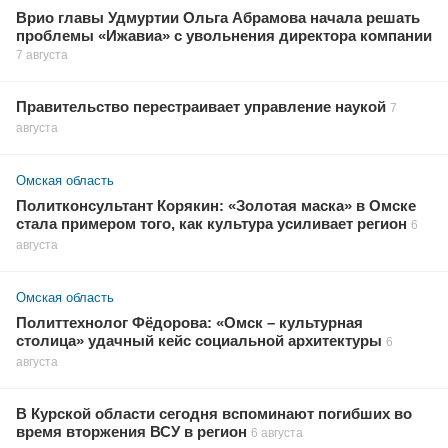
Врио главы Удмуртии Ольга Абрамова начала решать
проблемы «Ижавиа» с увольнения директора компании
7 августа
Правительство перестраивает управление наукой
7
августа
Омская область
Политконсультант Корякин: «Золотая маска» в Омске
стала примером того, как культура усиливает регион
6
августа
Омская область
Политтехнолог Фёдорова: «Омск – культурная
столица» удачный кейс социальной архитектуры
6
августа
В Курской области сегодня вспоминают погибших во
время вторжения ВСУ в регион
6 августа