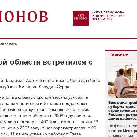
«КЛУБ РЕГИОНОВ»
РЕКОМЕНДУЕТ ПУЛ
ЭКСПЕРТОВ
ая область
ГЛАВНОЕ
й области встретился с
ти Владимир Артяков встретился с Чрезвычайным
публики Витторио Клаудио Сурдо.
смотря на сложные экономические условия в
Еще одна про
жду нашим регионом и Италией продолжают
губернаторов:
 первую десятку стран – основных торговых
строительная 
России проти
ешнеторгового оборота в 2008 году составил
демографичес
ом числе экспорт – 400 млн., импорт – почти 93
На фоне оптими
ше, чем в 2007 году. У нас зарегистрировано 20
отчетов Минстр
лии, 11 из них успешно работают. Глава
о выполнении