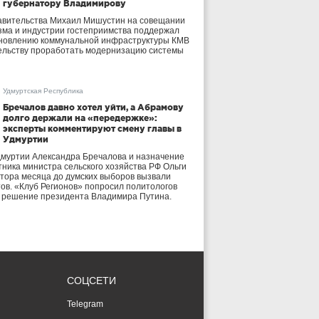
губернатору Владимирову
авительства Михаил Мишустин на совещании
зма и индустрии гостеприимства поддержал
бновлению коммунальной инфраструктуры КМВ
ельству проработать модернизацию системы
Удмуртская Республика
Бречалов давно хотел уйти, а Абрамову
долго держали на «передержке»:
эксперты комментируют смену главы в
Удмуртии
дмуртии Александра Бречалова и назначение
тника министра сельского хозяйства РФ Ольги
тора месяца до думских выборов вызвали
тов. «Клуб Регионов» попросил политологов
е решение президента Владимира Путина.
СОЦСЕТИ
Telegram