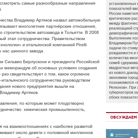
ассмотреть самые разнообразные направления
установленных 
показателей вво
.
России наметил
критическое ра
чества Владимир Артяков назвал автомобильную
между фактичес
вязывают многолетние партнёрские отношения,
реализацией ст
о строительством автозавода в Тольятти. В 2008
демографическо
вый этап сотрудничества: Правительством
Выполнение по
Владимиром Пу
нологии» и итальянской компанией Pirelli
задачи по стим
у нас шинного завода.
рождаемости и
количества мно
ии Сильвио Берлускони и президента Российской
семей сдержива
н меморандум об основных условиях создания
квадратных мет
из нового докла
 раз свидетельствует о том, какое огромное
экономики город
-итальянского сотрудничества руководством
познакомился «
дания нового предприятия вышли на
Регионов». При 
 Владимир Артяков.
губернаторов з
обоих показате
равления, по которым может плодотворно
удничество: химическая промышленность,
ОБСУЖДАЕМ 
я на взаимоотношениях с наиболее развитой
оживают около девяти с половиной миллионов