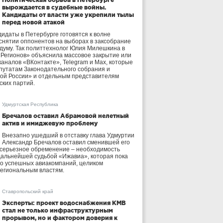
вырождается в судебные войны.
Кандидаты от власти уже укрепили тылы
перед новой атакой
идаты в Петербурге готовятся к волне
 снятии оппонентов на выборах в заксобрание
осдуму. Так политтехнолог Юлия Милешкина в
 Регионов» объяснила массовое закрытие или
аналов «ВКонтакте», Telegram и Max, которые
утатам Законодательного собрания и
ой России» и отдельным представителям
ских партий.
Удмуртская Республика
Бречалов оставил Абрамовой нелетный
актив и имиджевую проблему
Внезапно ушедший в отставку глава Удмуртии
Александр Бречалов оставил сменившей его
 серьезное обременение – необходимость
дальнейшей судьбой «Ижавиа», которая пока
ло успешных авиакомпаний, целиком
егиональным властям.
Ставропольский край
Эксперты: проект водоснабжения КМВ
стал не только инфраструктурным
прорывом, но и фактором доверия к