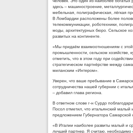
человек. Это один из наиболее богатых
здесь – машиностроение, металлургиче
мебельная, полиграфическая, лёгкая п
В Ломбардии расположены более полови
телекоммуникации, роботехники, полиг
моды, архитектурных бюро. Сельское хоз
развитых на континенте.
«Мы придаём взаимоотношениям с этой 
промышленности, сельском хозяйстве, ку
отметить, что в этом году при содействи
стратегическом партнёрстве между сам
миланским «Интером».
Уверен, что ваше пребывание в Самарск
сотрудничества нашей губернии с итал
– добавил глава региона.
В ответном слове г-н Сурдо поблагодар
Посол отметил, что итальянский малый 
предложением Губернатора Самарской об
«В Италии наиболее развиты малый и сре
лучший партнер. Я считаю, необходимо 