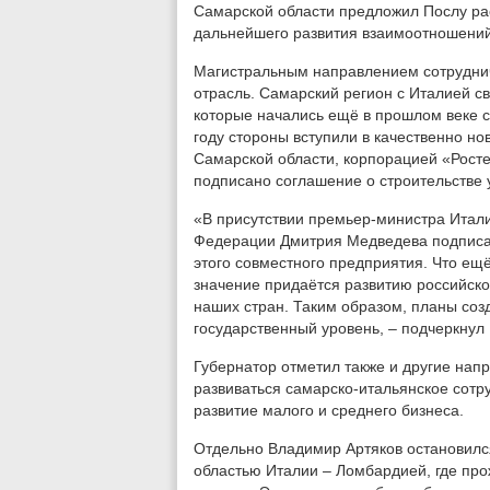
Самарской области предложил Послу р
дальнейшего развития взаимоотношений
Магистральным направлением сотрудни
отрасль. Самарский регион с Италией с
которые начались ещё в прошлом веке с
году стороны вступили в качественно но
Самарской области, корпорацией «Ростех
подписано соглашение о строительстве 
«В присутствии премьер-министра Итал
Федерации Дмитрия Медведева подписа
этого совместного предприятия. Что ещё
значение придаётся развитию российско
наших стран. Таким образом, планы соз
государственный уровень, – подчеркнул
Губернатор отметил также и другие нап
развиваться самарско-итальянское сотр
развитие малого и среднего бизнеса.
Отдельно Владимир Артяков остановилс
областью Италии – Ломбардией, где пр