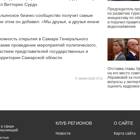
л Витторио Сурдо.
Председатель пр
по развитию тури
альянское бизнес-сообщество получит самые
инициативу по о
и этом он добавил: «Мы друзья, а друзья иначе
и поручил правит
водоснабжения.
можность открытия в Самаре Генерального
 также проведение мероприятий политического,
частием представителей государственных и
ерритории Самарской области.
Отставка главы У
на его место сове
Абрамовой за пол
© www.club-rf.ru
вопросы у экспер
оценить кадрово
КЛУБ РЕГИОНОВ
О САЙТЕ
 в сфере
ммуникаций.
Новости
Карта сайта
остью