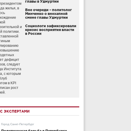
главы в Удмуртии
президентом
да жилья, в
Вне очереди – политолог
ось
Минченко о внезапной
схождение
смене главы Удмуртии
кой
Социологи зафиксировали
роительной и
кризис восприятия власти
й политики.
в России
ставленной
тиным
улированию
 повышению
годетных
ет дефицит
ров, следует
да Института
а, с которым
Клуб
этом в KPI
аписан рост
лей.
С ЭКСПЕРТАМИ
Город Санкт-Петербург
Политическая борьба в Петербурге