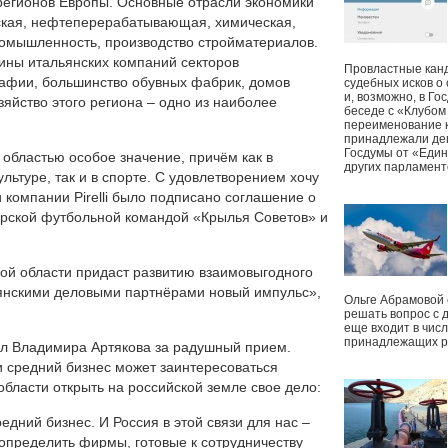
 регионов Европы. Основные отрасли экономики
ская, нефтеперерабатывающая, химическая,
ромышленность, производство стройматериалов.
ны итальянских компаний секторов
Провластные канд
рафии, большинство обувных фабрик, домов
судебных исков о
и, возможно, в Г
яйство этого региона – одно из наиболее
беседе с «Клубом
переименование к
принадлежали деп
Госдумы от «Един
областью особое значение, причём как в
других парламент
льтуре, так и в спорте. С удовлетворением хочу
и компании Pirelli было подписано соглашение о
арской футбольной командой «Крылья Советов» и
ой области придаст развитию взаимовыгодного
ьянскими деловыми партнёрами новый импульс»,
Ольге Абрамовой
решать вопрос с 
еще входит в чис
принадлежащих р
ил Владимира Артякова за радушный прием.
и средний бизнес может заинтересоваться
ласти открыть на российской земле свое дело:
дний бизнес. И Россия в этой связи для нас –
определить фирмы, готовые к сотрудничеству