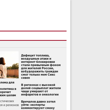
Дефицит топлива,
воздушные атаки и
интернет блокировки
стали привычным фоном
для жителей России,
взбудоражить граждан
смог только мем Сикс
севен
блема для
В регионах с высокой
долей соцвыплат жители
политика в
чаще умирают от
воречит
инфарктов и онкологии
ким целям
стических
Бречалов давно хотел
уйти: эксперты
оя и регионов
комментируют смену