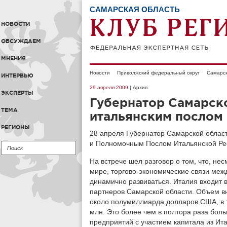
САМАРСКАЯ ОБЛАСТЬ
НОВОСТИ
ОБСУЖДАЕМ
МНЕНИЯ
Новости
Приволжский федеральный округ
Самарск
ИНТЕРВЬЮ
29 апреля 2009
| Архив
ЭКСПЕРТЫ
Губернатор Самарско
ТЕМА
итальянским послом
РЕГИОНЫ
28 апреля Губернатор Самарской облас
и Полномочным Послом Итальянской Рес
На встрече шел разговор о том, что, не
мире, торгово-экономические связи ме
динамично развиваться. Италия входит в
партнеров Самарской области. Объем вн
около полумиллиарда долларов США, в т
млн. Это более чем в полтора раза боль
предприятий с участием капитала из Ита