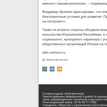
именно с вашим регионом», – подчеркну
Владимир Артяков гарантировал, что ит
благоприятные условия для развития. Пр
не поступают».
Также на встрече стороны обсудили воз
консульства Итальянской Республики, а
социального, культурного характера с у
общественных организаций Италии на т
adm.samara.ru
Версия для печати
Сетевое издание «Клуб регионов»
Зарегистрировано Федеральной службой по надзору
связи, информационных технологий и массовых ко
Регистрационный номер: ЭЛ № ФС77-77992
Учредитель: Общество с ограниченной ответственн