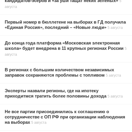
кандидатов-эсеров и «за уши тащат неких зеленых»
5
августа
Первый номер в бюллетене на выборах в ГД получила
«Единая Россия», последний – «Новые люди»
5 августа
До конца года платформа «Московская электронная
школа» будет внедрена в 11 крупных регионах России
5
августа
В регионах с большим количеством независимых
заправок сохраняются проблемы с топливом
5 августа
Эксперты назвали регионы, где на ипотеку
приходитмся тратить более половины дохода
5 августа
Не все партии присоединились к соглашению о
сотрудничестве с ОП РФ при организации наблюдения
на выборах
5 августа