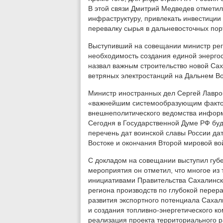
В этой связи Дмитрий Медведев отметил
инфраструктуру, привлекать инвестиции
перевалку сырья в дальневосточных пор
Выступивший на совещании министр рег
необходимость создания единой энергоси
назвал важным строительство новой Са
ветряных электростанций на Дальнем Во
Министр иностранных дел Сергей Лавров
«важнейшим системообразующим факторо
внешнеполитического ведомства информ
Сегодня в Государственной Думе РФ буд
перечень дат воинской славы России да
Востоке и окончания Второй мировой во
С докладом на совещании выступил губ
мероприятия он отметил, что многое из 
инициативами Правительства Сахалинско
региона производств по глубокой перер
развития экспортного потенциала Сахал
и создания топливно-энергетического к
реализация проекта территориального р