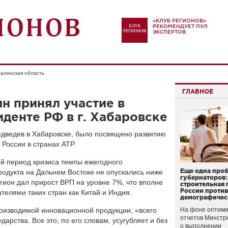
«КЛУБ РЕГИОНОВ»
РЕКОМЕНДУЕТ ПУЛ
ЭКСПЕРТОВ
алинская область
ГЛАВНОЕ
н принял участие в
денте РФ в г. Хабаровске
дведев в Хабаровске, было посвящено развитию
России в странах АТР.
ый период кризиса темпы ежегодного
Еще одна про
одукта на Дальнем Востоке не опускались ниже
губернаторов:
егион дал прирост ВРП на уровне 7%, что вполне
строительная 
России проти
телями таких стран как Китай и Индия.
демографичес
производимой инновационной продукции, «всего
На фоне оптими
отчетов Минстр
арства. Все это, по его словам, усугубляет и без
о выполнении