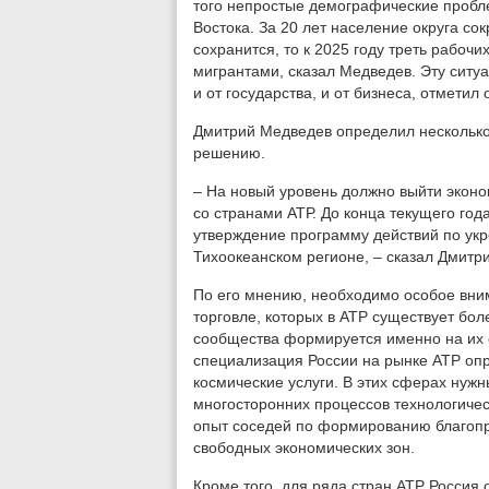
того непростые демографические пробл
Востока. За 20 лет население округа со
сохранится, то к 2025 году треть рабоч
мигрантами, сказал Медведев. Эту ситу
и от государства, и от бизнеса, отметил 
Дмитрий Медведев определил нескольк
решению.
– На новый уровень должно выйти эконо
со странами АТР. До конца текущего год
утверждение программу действий по укр
Тихоокеанском регионе, – сказал Дмитр
По его мнению, необходимо особое вни
торговле, которых в АТР существует бол
сообщества формируется именно на их о
специализация России на рынке АТР опр
космические услуги. В этих сферах нуж
многосторонних процессов технологичес
опыт соседей по формированию благопр
свободных экономических зон.
Кроме того, для ряда стран АТР Россия