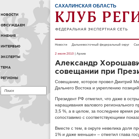
САХАЛИНСКАЯ ОБЛАСТЬ
НОВОСТИ
ОБСУЖДАЕМ
МНЕНИЯ
Новости
Дальневосточный федеральный округ
Сах
ИНТЕРВЬЮ
2 июля 2010
| Архив
ЭКСПЕРТЫ
Александр Хорошави
ТЕМА
совещании при Прези
РЕГИОНЫ
Совещание, которое провел Дмитрий Ме
Дальнего Востока и укреплению позиций 
Президент РФ отметил, что даже в остр
наращивания валового регионального пр
3,5 %, а в целом, за последнее время р
сопоставимо с соответствующими показа
Вместе с тем, в округе невелика доля 
1% и даже меньше» – отметил глава госуд