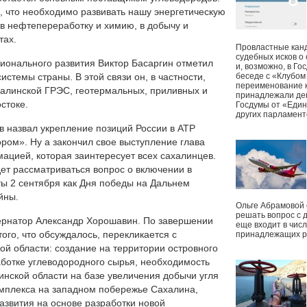
, что необходимо развивать нашу энергетическую
 в нефтепереработку и химию, в добычу и
тах.
Провластные канд
судебных исков о
ионального развития Виктор Басаргин отметил
и, возможно, в Г
стемы страны. В этой связи он, в частности,
беседе с «Клубом
переименование к
халинской ГРЭС, геотермальных, приливных и
принадлежали деп
стоке.
Госдумы от «Един
других парламент
 назвал укрепление позиций России в АТР
м». Ну а закончил свое выступление глава
ацией, которая заинтересует всех сахалинцев.
ет рассматриваться вопрос о включении в
ты 2 сентября как Дня победы на Дальнем
йны.
Ольге Абрамовой
решать вопрос с 
ернатор Александр Хорошавин. По завершении
еще входит в чис
того, что обсуждалось, перекликается с
принадлежащих р
й области: создание на территории островного
аботке углеводородного сырья, необходимость
инской области на базе увеличения добычи угля
омплекса на западном побережье Сахалина,
азвития на основе разработки новой