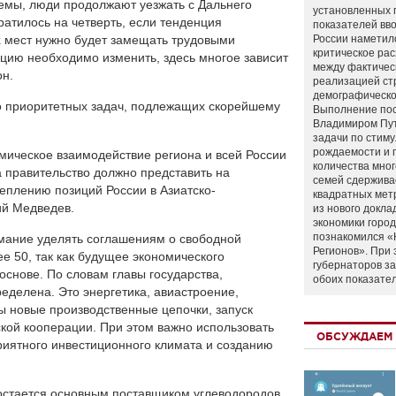
емы, люди продолжают уезжать с Дальнего
установленных 
кратилось на четверть, если тенденция
показателей вво
их мест нужно будет замещать трудовыми
России наметил
критическое ра
ацию необходимо изменить, здесь многое зависит
между фактичес
он.
реализацией ст
демографическо
о приоритетных задач, подлежащих скорейшему
Выполнение по
Владимиром Пу
задачи по стим
рождаемости и
мическое взаимодействие региона и всей России
количества мно
а правительство должно представить на
семей сдержива
еплению позиций России в Азиатско-
квадратных мет
ий Медведев.
из нового докла
экономики город
познакомился «
мание уделять соглашениям о свободной
Регионов». При 
ее 50, так как будущее экономического
губернаторов з
снове. По словам главы государства,
обоих показате
еделена. Это энергетика, авиастроение,
ны новые производственные цепочки, запуск
кой кооперации. При этом важно использовать
ОБСУЖДАЕМ 
иятного инвестиционного климата и созданию
 остается основным поставщиком углеводородов.