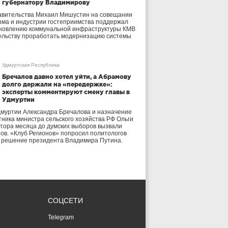
губернатору Владимирову
авительства Михаил Мишустин на совещании
зма и индустрии гостеприимства поддержал
бновлению коммунальной инфраструктуры КМВ
ельству проработать модернизацию системы
Удмуртская Республика
Бречалов давно хотел уйти, а Абрамову
долго держали на «передержке»:
эксперты комментируют смену главы в
Удмуртии
дмуртии Александра Бречалова и назначение
тника министра сельского хозяйства РФ Ольги
тора месяца до думских выборов вызвали
тов. «Клуб Регионов» попросил политологов
е решение президента Владимира Путина.
СОЦСЕТИ
Telegram