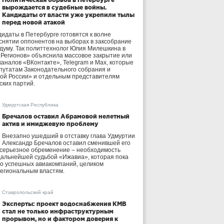
вырождается в судебные войны.
Кандидаты от власти уже укрепили тылы
перед новой атакой
идаты в Петербурге готовятся к волне
 снятии оппонентов на выборах в заксобрание
осдуму. Так политтехнолог Юлия Милешкина в
 Регионов» объяснила массовое закрытие или
аналов «ВКонтакте», Telegram и Max, которые
утатам Законодательного собрания и
ой России» и отдельным представителям
ских партий.
Удмуртская Республика
Бречалов оставил Абрамовой нелетный
актив и имиджевую проблему
Внезапно ушедший в отставку глава Удмуртии
Александр Бречалов оставил сменившей его
 серьезное обременение – необходимость
дальнейшей судьбой «Ижавиа», которая пока
ло успешных авиакомпаний, целиком
егиональным властям.
Ставропольский край
Эксперты: проект водоснабжения КМВ
стал не только инфраструктурным
прорывом, но и фактором доверия к