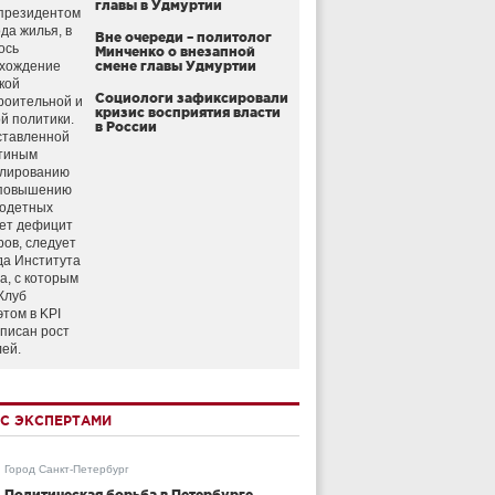
главы в Удмуртии
президентом
да жилья, в
Вне очереди – политолог
ось
Минченко о внезапной
схождение
смене главы Удмуртии
кой
Социологи зафиксировали
роительной и
кризис восприятия власти
й политики.
в России
ставленной
тиным
улированию
 повышению
годетных
ет дефицит
ров, следует
да Института
а, с которым
Клуб
этом в KPI
аписан рост
лей.
С ЭКСПЕРТАМИ
Город Санкт-Петербург
Политическая борьба в Петербурге