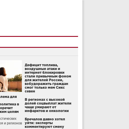
Дефицит топлива,
воздушные атаки и
интернет блокировки
стали привычным фоном
для жителей России,
взбудоражить граждан
смог только мем Сикс
севен
блема для
В регионах с высокой
долей соцвыплат жители
политика в
чаще умирают от
воречит
инфарктов и онкологии
ким целям
стических
Бречалов давно хотел
уйти: эксперты
оя и регионов
комментируют смену