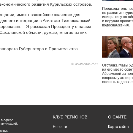
кономического развития Курильских островов.
Председатель пр
по развитию тури
вещании, имеют важнейшее значение для
инициативу по о
 для его интеграции в Азиатско-Тихоокеанский
и поручил правит
водоснабжения.
 Хорошавин. – Я рассказал Президенту о наших
Сахалинской области, думаю, многие из них
ппарата Губернатора и Правительства
© www.club-rf.ru
Отставка главы У
на его место сове
Абрамовой за пол
вопросы у экспер
оценить кадрово
КЛУБ РЕГИОНОВ
О САЙТЕ
 в сфере
ммуникаций.
Новости
Карта сайта
остью