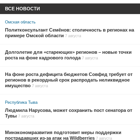
ВСЕ НОВОСТИ
Омская область
Политконсультант Семёнов: столичность в регионах на
примере Омской области
7 августа
Долголетие для «стареющих» регионов – новые точки
роста на фоне кадрового голода
7 августа
На фоне роста дефицита бюджетов Совфед требует от
регионов в рекордный срок распродать неликвидное
имущество
7 августа
Республика Тыва
Людмила Нарусова, может сохранить пост сенатора от
Тувы
7 августа
Минэкономразвития подготовит меры поддержки
пострадавших из-за атак на Wildberries
7 августа