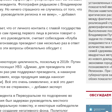
установленных 
президента. Фотография рядышком с Владимиром
показателей вво
у. Но ничего страшного не случилось от того, что
России наметил
я руководителя региона я не вижу», – добавил
критическое ра
между фактичес
реализацией ст
демографическо
ет, что от личного контакта с главой государства
Выполнение по
 сам приезд первого лица в регион говорит о
Владимиром Пу
и его руководителя, считает собеседник «Клуба
задачи по стим
гонзавода президент сам несколько раз в ответ
рождаемости и
количества мно
о эти вопросы обязательно обсудит с
семей сдержива
квадратных мет
из нового докла
екоторую цикличность, поскольку в 2018г. Путин
экономики город
посещал УВЗ. «Думаю, для президента эти
познакомился «
Регионов». При 
ин раз уже поддержал президента, а накануне
губернаторов з
ловиях, когда продукция завода наносит
обоих показате
]. Всё это очень символично, и всё это дает
ся ее стержнем», – добавил эксперт.
езидента в Первоуральске по подозрению во
ОБСУЖДАЕМ 
ния был задержан руководитель местного
деральную повестку, и некоторые наблюдатели
е создание негативного фона. Политолог