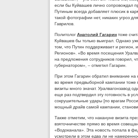
если бы Куйвашев лично сопровождал 
Путиным всегда добавляет плюсик в карм
такой фотографии нет, никаких угроз дл
Гаврилов.
Политолог
Анатолий Гагарин
тоже счита
Куйвашев бы только выиграл. Однако уже
том, что Путин поддерживает и регион, 
Регионов». «Во время посещения Уралва
на предложения сотрудников говорил, чт
губернатором», – отметил Гагарин.
При этом Гагарин обратил внимание на н
во время предвыборной кампании тоже 
визиты много значат. Уралвагонзавод од
еще раз подтвердил эту готовность в ус
сокрушительные удары [по врагам России
мощный драйв самой кампании, становит
Также отметим, что накануне визита пр
взяточничестве прямо во время совеща
«Водоканала». Эта новость попала в фе
усмотрели в этом едва ли не намеренно