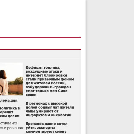
Дефицит топлива,
воздушные атаки и
интернет блокировки
стали привычным фоном
для жителей России,
взбудоражить граждан
смог только мем Сикс
севен
блема для
В регионах с высокой
долей соцвыплат жители
политика в
чаще умирают от
воречит
инфарктов и онкологии
ким целям
стических
Бречалов давно хотел
уйти: эксперты
оя и регионов
комментируют смену