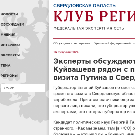
СВЕРДЛОВСКАЯ ОБЛАСТЬ
НОВОСТИ
ОБСУЖДАЕМ
МНЕНИЯ
Обсуждаем с экспертами
Уральский федеральный ок
ИНТЕРВЬЮ
16 февраля 2024
ЭКСПЕРТЫ
Эксперты обсуждают
ТЕМА
Куйвашева рядом с п
визита Путина в Све
РЕГИОНЫ
Губернатор Евгений Куйвашев не смог 
время его визита в Свердловскую област
«приболел». При этом источники еще за
первого лица писали, что губернатор уш
экспертами, что потерял губернатор из-з
Кандидат политических наук
Георгий Г
странного. «Как мы знаем, там [в ФСО] 
болезням», – уточнил он. «Конечно, им