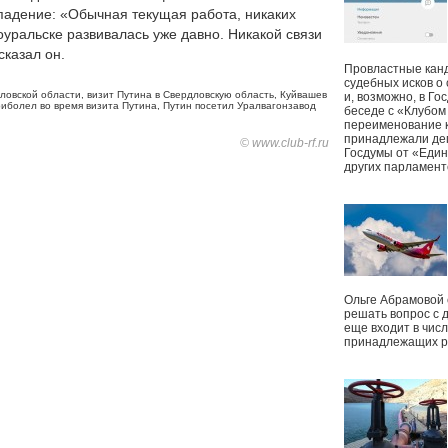
впадение: «Обычная текущая работа, никаких
оуральске развивалась уже давно. Никакой связи
 сказал он.
Провластные канд
судебных исков о
ловской области
,
визит Путина в Свердловскую область
,
Куйвашев
и, возможно, в Г
риболел во время визита Путина
,
Путин посетил Уралвагонзавод
беседе с «Клубом
переименование к
принадлежали деп
© www.club-rf.ru
Госдумы от «Един
других парламент
Ольге Абрамовой
решать вопрос с 
еще входит в чис
принадлежащих р