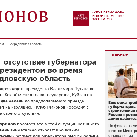
«КЛУБ РЕГИОНОВ»
РЕКОМЕНДУЕТ ПУЛ
ЭКСПЕРТОВ
руг
Свердловская область
ГЛАВНОЕ
 отсутствие губернатора
резидентом во время
рдловскую область
сопровождать президента Владимира Путина во
ь. Как объяснил глава государства, Куйвашев
 две недели до предполагаемого приезда
Еще одна про
ел на изоляцию. «Клуб Регионов» обсудил с
губернаторов:
строительная 
а своего отсутствия.
России проти
демографичес
аврилов
полагает, что в этой ситуации нет ничего
На фоне оптими
очень внимательно относятся ко всяким
отчетов Минстр
иджевый эффект для губернатора был бы больше,
о выполнении