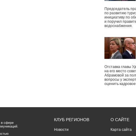
Председатель пр
по развитию тури
инициативу по о
и поручил правит
водоснабжения.
Отставка главы У
на его место сове
Абрамовой за пол
вопросы у экспер
оценить кадрово
КЛУБ РЕГИОНОВ
О САЙТЕ
 в сфере
ммуникаций.
Новости
Карта сайта
остью