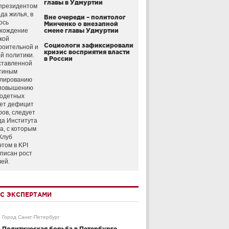
главы в Удмуртии
президентом
да жилья, в
Вне очереди – политолог
ось
Минченко о внезапной
схождение
смене главы Удмуртии
кой
Социологи зафиксировали
роительной и
кризис восприятия власти
й политики.
в России
ставленной
тиным
улированию
 повышению
годетных
ет дефицит
ров, следует
да Института
а, с которым
Клуб
этом в KPI
аписан рост
лей.
С ЭКСПЕРТАМИ
Город Санкт-Петербург
Политическая борьба в Петербурге