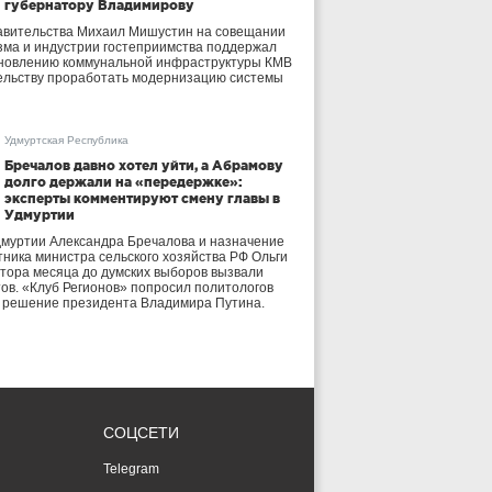
губернатору Владимирову
авительства Михаил Мишустин на совещании
зма и индустрии гостеприимства поддержал
бновлению коммунальной инфраструктуры КМВ
ельству проработать модернизацию системы
Удмуртская Республика
Бречалов давно хотел уйти, а Абрамову
долго держали на «передержке»:
эксперты комментируют смену главы в
Удмуртии
дмуртии Александра Бречалова и назначение
тника министра сельского хозяйства РФ Ольги
тора месяца до думских выборов вызвали
тов. «Клуб Регионов» попросил политологов
е решение президента Владимира Путина.
СОЦСЕТИ
Telegram