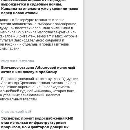
вырождается в судебные войны.
Кандидаты от власти уже укрепили тылы
перед новой атакой
идаты в Петербурге готовятся к волне
 снятии оппонентов на выборах в заксобрание
осдуму. Так политтехнолог Юлия Милешкина в
 Регионов» объяснила массовое закрытие или
аналов «ВКонтакте», Telegram и Max, которые
утатам Законодательного собрания и
ой России» и отдельным представителям
ских партий.
Удмуртская Республика
Бречалов оставил Абрамовой нелетный
актив и имиджевую проблему
Внезапно ушедший в отставку глава Удмуртии
Александр Бречалов оставил сменившей его
 серьезное обременение – необходимость
дальнейшей судьбой «Ижавиа», которая пока
ло успешных авиакомпаний, целиком
егиональным властям.
Ставропольский край
Эксперты: проект водоснабжения КМВ
стал не только инфраструктурным
прорывом, но и фактором доверия к