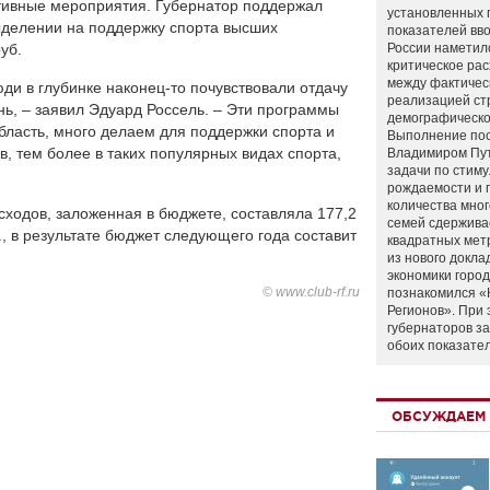
тивные мероприятия. Губернатор поддержал
установленных 
ыделении на поддержку спорта высших
показателей вво
уб.
России наметил
критическое ра
между фактичес
ди в глубинке наконец-то почувствовали отдачу
реализацией ст
нь, – заявил Эдуард Россель. – Эти программы
демографическо
бласть, много делаем для поддержки спорта и
Выполнение по
, тем более в таких популярных видах спорта,
Владимиром Пу
задачи по стим
рождаемости и
количества мно
ходов, заложенная в бюджете, составляла 177,2
семей сдержива
, в результате бюджет следующего года составит
квадратных мет
из нового докла
экономики город
© www.club-rf.ru
познакомился «
Регионов». При 
губернаторов з
обоих показате
ОБСУЖДАЕМ 