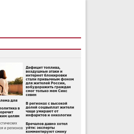
Дефицит топлива,
воздушные атаки и
интернет блокировки
стали привычным фоном
для жителей России,
взбудоражить граждан
смог только мем Сикс
севен
блема для
В регионах с высокой
долей соцвыплат жители
политика в
чаще умирают от
воречит
инфарктов и онкологии
ким целям
стических
Бречалов давно хотел
уйти: эксперты
оя и регионов
комментируют смену