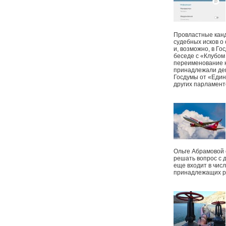
Провластные канд
судебных исков о
и, возможно, в Г
беседе с «Клубом
переименование к
принадлежали деп
Госдумы от «Един
других парламент
Ольге Абрамовой
решать вопрос с 
еще входит в чис
принадлежащих р