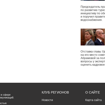
Председатель пр
по развитию тури
инициативу по о
и поручил правит
водоснабжения.
Отставка главы У
на его место сове
Абрамовой за пол
вопросы у экспер
оценить кадрово
КЛУБ РЕГИОНОВ
О САЙТЕ
 в сфере
ммуникаций.
Новости
Карта сайта
остью