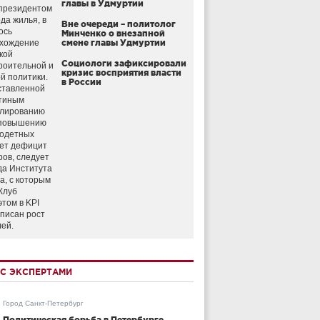
главы в Удмуртии
президентом
да жилья, в
Вне очереди – политолог
ось
Минченко о внезапной
схождение
смене главы Удмуртии
кой
Социологи зафиксировали
роительной и
кризис восприятия власти
й политики.
в России
ставленной
тиным
улированию
 повышению
годетных
ет дефицит
ров, следует
да Института
а, с которым
Клуб
этом в KPI
аписан рост
лей.
С ЭКСПЕРТАМИ
Город Санкт-Петербург
Политическая борьба в Петербурге