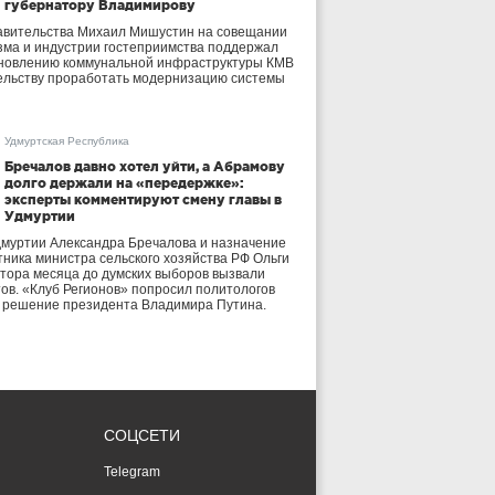
губернатору Владимирову
авительства Михаил Мишустин на совещании
зма и индустрии гостеприимства поддержал
бновлению коммунальной инфраструктуры КМВ
ельству проработать модернизацию системы
Удмуртская Республика
Бречалов давно хотел уйти, а Абрамову
долго держали на «передержке»:
эксперты комментируют смену главы в
Удмуртии
дмуртии Александра Бречалова и назначение
тника министра сельского хозяйства РФ Ольги
тора месяца до думских выборов вызвали
тов. «Клуб Регионов» попросил политологов
е решение президента Владимира Путина.
СОЦСЕТИ
Telegram