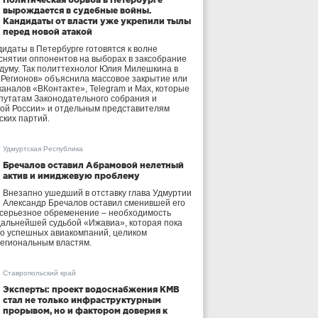
вырождается в судебные войны.
Кандидаты от власти уже укрепили тылы
перед новой атакой
идаты в Петербурге готовятся к волне
 снятии оппонентов на выборах в заксобрание
осдуму. Так политтехнолог Юлия Милешкина в
 Регионов» объяснила массовое закрытие или
аналов «ВКонтакте», Telegram и Max, которые
утатам Законодательного собрания и
ой России» и отдельным представителям
ских партий.
Удмуртская Республика
Бречалов оставил Абрамовой нелетный
актив и имиджевую проблему
Внезапно ушедший в отставку глава Удмуртии
Александр Бречалов оставил сменившей его
 серьезное обременение – необходимость
дальнейшей судьбой «Ижавиа», которая пока
ло успешных авиакомпаний, целиком
егиональным властям.
Ставропольский край
Эксперты: проект водоснабжения КМВ
стал не только инфраструктурным
прорывом, но и фактором доверия к