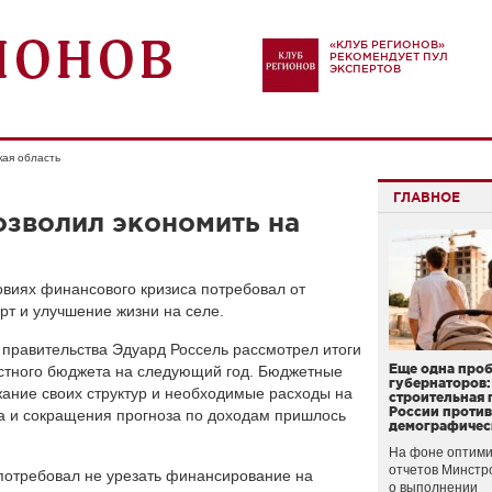
«КЛУБ РЕГИОНОВ»
РЕКОМЕНДУЕТ ПУЛ
ЭКСПЕРТОВ
кая область
ГЛАВНОЕ
озволил экономить на
овиях финансового кризиса потребовал от
рт и улучшение жизни на селе.
правительства Эдуард Россель рассмотрел итоги
Еще одна про
астного бюджета на следующий год. Бюджетные
губернаторов:
ание своих структур и необходимые расходы на
строительная 
России проти
иса и сокращения прогноза по доходам пришлось
демографичес
На фоне оптими
отчетов Минстр
 потребовал не урезать финансирование на
о выполнении