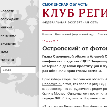
СМОЛЕНСКАЯ ОБЛАСТЬ
НОВОСТИ
ОБСУЖДАЕМ
МНЕНИЯ
Новости
Центральный федеральный округ
Смолен
ИНТЕРВЬЮ
15 июня 2015
ЭКСПЕРТЫ
Островский: от фото
ТЕМА
Глава Смоленской области Алексей О
РЕГИОНЫ
конфликте с лидером ЛДПР Владимир
материал о детской проституции в ж
раз обвиняли врио главы региона.
Врио губернатора Смоленской области 
Readovka.ru
о том, как попал в ряды ЛДП
корреспондента сотрудничал с рядом ра
были в Москве. Однажды ему поступил з
лидере ЛДПР Владимире Жириновском.
«Я вышел на Владимира Вольфовича, по