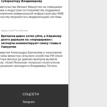
губернатору Владимирову
авительства Михаил Мишустин на совещании
зма и индустрии гостеприимства поддержал
бновлению коммунальной инфраструктуры КМВ
ельству проработать модернизацию системы
Удмуртская Республика
Бречалов давно хотел уйти, а Абрамову
долго держали на «передержке»:
эксперты комментируют смену главы в
Удмуртии
дмуртии Александра Бречалова и назначение
тника министра сельского хозяйства РФ Ольги
тора месяца до думских выборов вызвали
тов. «Клуб Регионов» попросил политологов
е решение президента Владимира Путина.
СОЦСЕТИ
Telegram