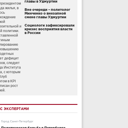
главы в Удмуртии
президентом
да жилья, в
Вне очереди – политолог
ось
Минченко о внезапной
схождение
смене главы Удмуртии
кой
Социологи зафиксировали
роительной и
кризис восприятия власти
й политики.
в России
ставленной
тиным
улированию
 повышению
годетных
ет дефицит
ров, следует
да Института
а, с которым
Клуб
этом в KPI
аписан рост
лей.
С ЭКСПЕРТАМИ
Город Санкт-Петербург
Политическая борьба в Петербурге