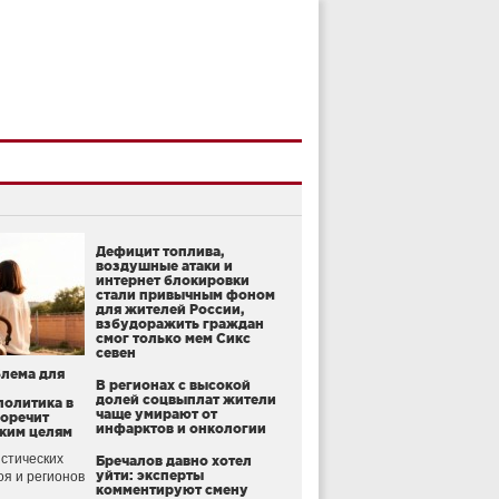
Дефицит топлива,
воздушные атаки и
интернет блокировки
стали привычным фоном
для жителей России,
взбудоражить граждан
смог только мем Сикс
севен
блема для
В регионах с высокой
долей соцвыплат жители
политика в
чаще умирают от
воречит
инфарктов и онкологии
ким целям
стических
Бречалов давно хотел
уйти: эксперты
оя и регионов
комментируют смену