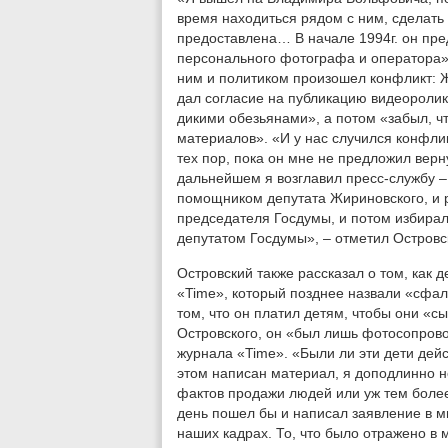
время находиться рядом с ним, сделат
предоставлена… В начале 1994г. он пре
персонального фотографа и оператора»,
ним и политиком произошел конфликт: Ж
дал согласие на публикацию видеоролика
дикими обезьянами», а потом «забыл, ч
материалов». «И у нас случился конфлик
тех пор, пока он мне не предложил вер
дальнейшем я возглавил пресс-службу – 
помощником депутата Жириновского, и 
председателя Госдумы, и потом избирал
депутатом Госдумы», – отметил Островс
Островский также рассказал о том, как 
«Time», который позднее назвали «сфа
том, что он платил детям, чтобы они «с
Островского, он «был лишь фотосопров
журнала «Time». «Были ли эти дети дейс
этом написан материал, я доподлинно н
фактов продажи людей или уж тем более 
день пошел бы и написал заявление в м
наших кадрах. То, что было отражено в