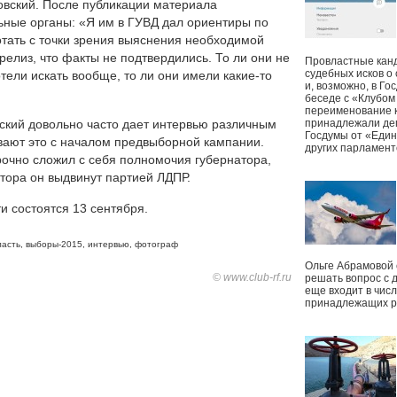
ровский. После публикации материала
ьные органы: «Я им в ГУВД дал ориентиры по
отать с точки зрения выяснения необходимой
лиз, что факты не подтвердились. То ли они не
Провластные канд
судебных исков о
тели искать вообще, то ли они имели какие-то
и, возможно, в Г
беседе с «Клубом
переименование к
ский довольно часто дает интервью различным
принадлежали деп
Госдумы от «Един
ают это с началом предвыборной кампании.
других парламент
рочно сложил с себя полномочия губернатора,
атора он выдвинут партией ЛДПР.
и состоятся 13 сентября.
ласть
,
выборы-2015
,
интервью
,
фотограф
Ольге Абрамовой
© www.club-rf.ru
решать вопрос с 
еще входит в чис
принадлежащих р