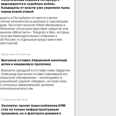
вырождается в судебные войны.
Кандидаты от власти уже укрепили тылы
перед новой атакой
идаты в Петербурге готовятся к волне
 снятии оппонентов на выборах в заксобрание
осдуму. Так политтехнолог Юлия Милешкина в
 Регионов» объяснила массовое закрытие или
аналов «ВКонтакте», Telegram и Max, которые
утатам Законодательного собрания и
ой России» и отдельным представителям
ских партий.
Удмуртская Республика
Бречалов оставил Абрамовой нелетный
актив и имиджевую проблему
Внезапно ушедший в отставку глава Удмуртии
Александр Бречалов оставил сменившей его
 серьезное обременение – необходимость
дальнейшей судьбой «Ижавиа», которая пока
ло успешных авиакомпаний, целиком
егиональным властям.
Ставропольский край
Эксперты: проект водоснабжения КМВ
стал не только инфраструктурным
прорывом, но и фактором доверия к