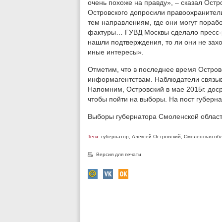
очень похоже на правду», – сказал Ост
Островского допросили правоохранител
тем направлениям, где они могут пораб
фактуры… ГУВД Москвы сделало пресс-ре
нашли подтверждения, то ли они не захо
иные интересы».
Отметим, что в последнее время Остров
информагентствам. Наблюдатели связыв
Напомним, Островский в мае 2015г. дос
чтобы пойти на выборы. На пост губерн
Выборы губернатора Смоленской област
Теги:
губернатор
,
Алексей Островский
,
Смоленская об
Версия для печати