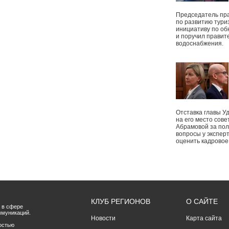
Председатель пр
по развитию тури
инициативу по о
и поручил правит
водоснабжения.
Отставка главы У
на его место сове
Абрамовой за пол
вопросы у экспер
оценить кадрово
КЛУБ РЕГИОНОВ
О САЙТЕ
 в сфере
ммуникаций.
Новости
Карта сайта
остью