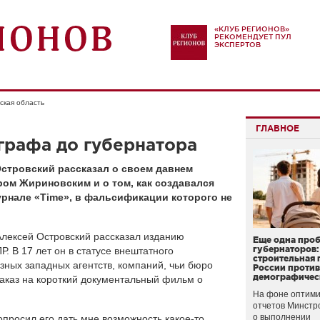
«КЛУБ РЕГИОНОВ»
РЕКОМЕНДУЕТ ПУЛ
ЭКСПЕРТОВ
ская область
ГЛАВНОЕ
графа до губернатора
стровский рассказал о своем давнем
ом Жириновским и о том, как создавался
урнале «Time», в фальсификации которого не
Алексей Островский рассказал изданию
Еще одна про
губернаторов:
Р. В 17 лет он в статусе внештатного
строительная 
зных западных агентств, компаний, чьи бюро
России проти
демографичес
аказ на короткий документальный фильм о
На фоне оптими
отчетов Минстр
о выполнении
просил его дать мне возможность какое-то