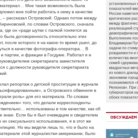
установленных 
ь материал… Мне такая возможность была
показателей вво
дложил мне пойти работать к нему в качестве
России наметил
 – рассказал Островский. Однако потом между
критическое ра
между фактичес
ириновский, по словам Островского, сначала
реализацией ст
, где он «ради шутки с палкой гоняется за
демографическо
то была договоренность относительно этих
Выполнение по
т, после которого я на какое-то время ушел, до
Владимиром Пу
задачи по стим
нуться в качестве фотографа-оператора… В
рождаемости и
и партии, и фракции в Госдуме. Работал я и
количества мно
руководителем секретариата заместителя
семей сдержива
ся с должности руководителя секретариата
квадратных мет
из нового докла
кий.
экономики город
познакомился «
делал репортаж о детской проституции в журнале
Регионов». При 
льсифицированным», а Островского обвинили в
губернаторов з
ыграли роль» для его материала. По словам
обоих показате
ождением» того, что делали корреспонденты
твительно… использованы в том качестве, как об
е знаю. Если бы я был очевидцем и свидетелем
ОБСУЖДАЕМ 
их сексуального использования, я в этот же
илицию. Но мы видели лишь то, что и было на
 материале этой журналистки-американки, было