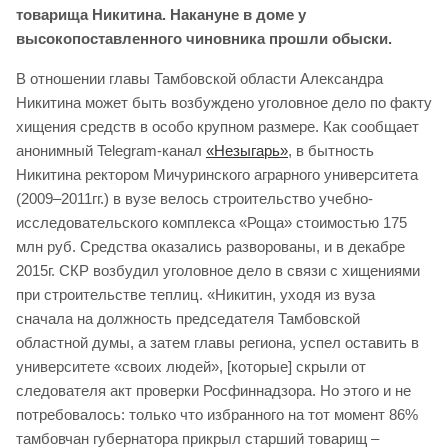
товарища Никитина. Накануне в доме у
высокопоставленного чиновника прошли обыски.
В отношении главы Тамбовской области Александра
Никитина может быть возбуждено уголовное дело по факту
хищения средств в особо крупном размере. Как сообщает
анонимный Telegram-канал
«Незыгарь»
, в бытность
Никитина ректором Мичуринского аграрного университета
(2009–2011гг.) в вузе велось строительство учебно-
исследовательского комплекса «Роща» стоимостью 175
млн руб. Средства оказались разворованы, и в декабре
2015г. СКР возбудил уголовное дело в связи с хищениями
при строительстве теплиц. «Никитин, уходя из вуза
сначала на должность председателя Тамбовской
областной думы, а затем главы региона, успел оставить в
университете «своих людей», [которые] скрыли от
следователя акт проверки Росфиннадзора. Но этого и не
потребовалось: только что избранного на тот момент 86%
тамбовчан губернатора прикрыл старший товарищ –