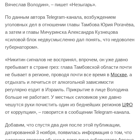
Вячеслав Володин», – пишет «Незыгарь».
По данным автора Telegram-канала, возбуждением
уголовных дел в отношении главы Тамбова Юрия Рогачёва,
а затем и главы Мичуринска Александра Кузнецова
«силовой блок недвусмысленно дал понять, что недоволен
губернатором».
«Никитин сигналов не воспринял, впрочем, он уже давно
пребывает в стране грез: глава Тамбовской области почти
не бывает в регионе, проводя почти все время в
Москве
, а
отдыхать и лечиться от алкогольной зависимости
регулярно ездит в Израиль. Прикрытие в лице Володина
больше не работает. У местных силовиков уже давно
чешутся руки почистить один из беднейших регионов
ЦФО
от коррупции», – говорится в сообщении Telegram-канала.
Добавим, что спустя два дня после этой публикации,
датированной 3 ноября, появилась информация о том, что
силовики провели обыски в доме вице-губернатора Арсена