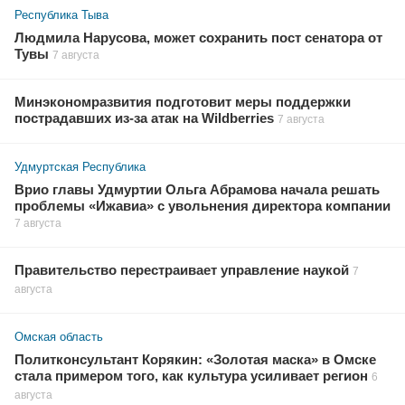
Республика Тыва
Людмила Нарусова, может сохранить пост сенатора от
Тувы
7 августа
Минэкономразвития подготовит меры поддержки
пострадавших из-за атак на Wildberries
7 августа
Удмуртская Республика
Врио главы Удмуртии Ольга Абрамова начала решать
проблемы «Ижавиа» с увольнения директора компании
7 августа
Правительство перестраивает управление наукой
7
августа
Омская область
Политконсультант Корякин: «Золотая маска» в Омске
стала примером того, как культура усиливает регион
6
августа