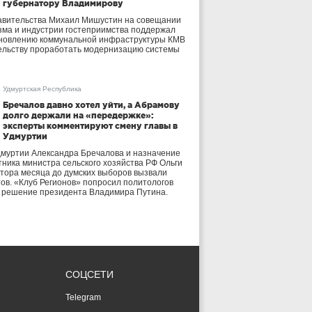
губернатору Владимирову
авительства Михаил Мишустин на совещании
зма и индустрии гостеприимства поддержал
бновлению коммунальной инфраструктуры КМВ
ельству проработать модернизацию системы
Удмуртская Республика
Бречалов давно хотел уйти, а Абрамову
долго держали на «передержке»:
эксперты комментируют смену главы в
Удмуртии
дмуртии Александра Бречалова и назначение
тника министра сельского хозяйства РФ Ольги
тора месяца до думских выборов вызвали
тов. «Клуб Регионов» попросил политологов
е решение президента Владимира Путина.
СОЦСЕТИ
Telegram