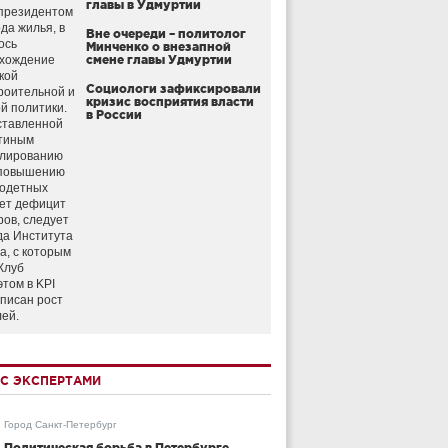
главы в Удмуртии
президентом
да жилья, в
Вне очереди – политолог
ось
Минченко о внезапной
схождение
смене главы Удмуртии
кой
Социологи зафиксировали
роительной и
кризис восприятия власти
й политики.
в России
ставленной
тиным
улированию
 повышению
годетных
ет дефицит
ров, следует
да Института
а, с которым
Клуб
этом в KPI
аписан рост
лей.
С ЭКСПЕРТАМИ
Город Санкт-Петербург
Политическая борьба в Петербурге