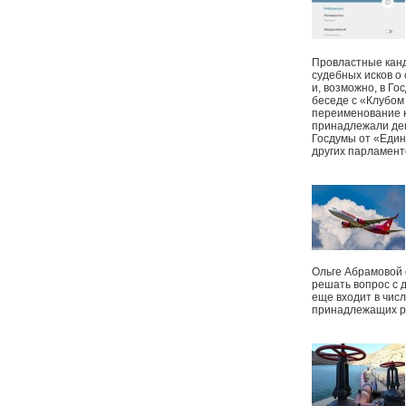
Провластные канд
судебных исков о
и, возможно, в Г
беседе с «Клубом
переименование к
принадлежали деп
Госдумы от «Един
других парламент
Ольге Абрамовой
решать вопрос с 
еще входит в чис
принадлежащих р