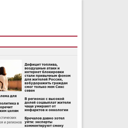
Дефицит топлива,
воздушные атаки и
интернет блокировки
стали привычным фоном
для жителей России,
взбудоражить граждан
смог только мем Сикс
севен
блема для
В регионах с высокой
долей соцвыплат жители
политика в
чаще умирают от
воречит
инфарктов и онкологии
ким целям
стических
Бречалов давно хотел
уйти: эксперты
оя и регионов
комментируют смену