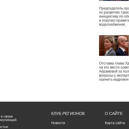
Председатель пр
по развитию тури
инициативу по о
и поручил правит
водоснабжения.
Отставка главы У
на его место сове
Абрамовой за пол
вопросы у экспер
оценить кадрово
КЛУБ РЕГИОНОВ
О САЙТЕ
 в сфере
ммуникаций.
Новости
Карта сайта
остью