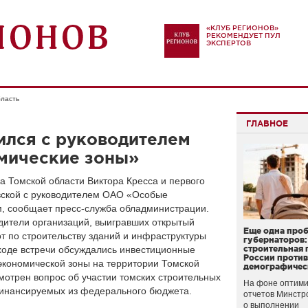
«КЛУБ РЕГИОНОВ»
РЕКОМЕНДУЕТ ПУЛ
ЭКСПЕРТОВ
бласть
ГЛАВНОЕ
ился с руководителем
мические зоны»
а Томской области Виктора Кресса и первого
вской с руководителем ОАО «Особые
, сообщает пресс-служба обладминистрации.
дители организаций, выигравших открытый
Еще одна про
 по строительству зданий и инфраструктуры
губернаторов:
ходе встречи обсуждались инвестиционные
строительная 
России проти
кономической зоны на территории Томской
демографичес
мотрен вопрос об участии томских строительных
На фоне оптими
 финансируемых из федерального бюджета.
отчетов Минстр
о выполнении