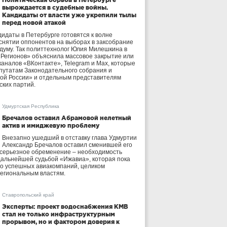
вырождается в судебные войны.
Кандидаты от власти уже укрепили тылы
перед новой атакой
идаты в Петербурге готовятся к волне
 снятии оппонентов на выборах в заксобрание
осдуму. Так политтехнолог Юлия Милешкина в
 Регионов» объяснила массовое закрытие или
аналов «ВКонтакте», Telegram и Max, которые
утатам Законодательного собрания и
ой России» и отдельным представителям
ских партий.
Удмуртская Республика
Бречалов оставил Абрамовой нелетный
актив и имиджевую проблему
Внезапно ушедший в отставку глава Удмуртии
Александр Бречалов оставил сменившей его
 серьезное обременение – необходимость
дальнейшей судьбой «Ижавиа», которая пока
ло успешных авиакомпаний, целиком
егиональным властям.
Ставропольский край
Эксперты: проект водоснабжения КМВ
стал не только инфраструктурным
прорывом, но и фактором доверия к