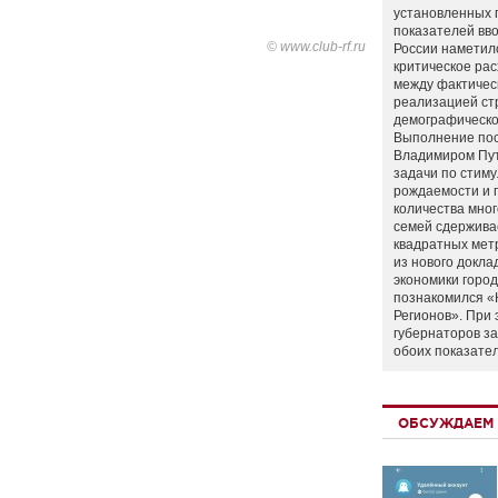
установленных 
показателей вво
© www.club-rf.ru
России наметил
критическое ра
между фактичес
реализацией ст
демографическо
Выполнение по
Владимиром Пу
задачи по стим
рождаемости и
количества мно
семей сдержива
квадратных мет
из нового докла
экономики город
познакомился «
Регионов». При 
губернаторов з
обоих показате
ОБСУЖДАЕМ 