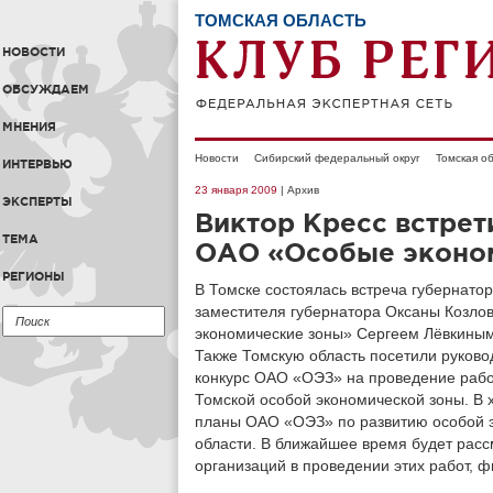
ТОМСКАЯ ОБЛАСТЬ
НОВОСТИ
ОБСУЖДАЕМ
МНЕНИЯ
Новости
Сибирский федеральный округ
Томская о
ИНТЕРВЬЮ
23 января 2009
| Архив
ЭКСПЕРТЫ
Виктор Кресс встрет
ТЕМА
ОАО «Особые эконо
РЕГИОНЫ
В Томске состоялась встреча губернатор
заместителя губернатора Оксаны Козло
экономические зоны» Сергеем Лёвкиным
Также Томскую область посетили руково
конкурс ОАО «ОЭЗ» на проведение работ
Томской особой экономической зоны. В 
планы ОАО «ОЭЗ» по развитию особой э
области. В ближайшее время будет расс
организаций в проведении этих работ,